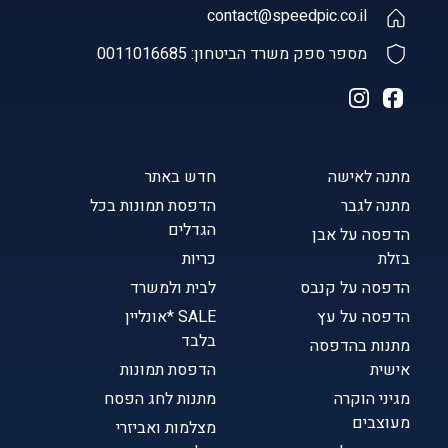
contact@speedpic.co.il
מספר ספק משרד הביטחון: 0011016685
מתנה לאישה
חדש באתר
מתנה לגבר
הדפסת תמונות בכל
הגדלים
הדפסה על אבן
בזלת
כריות
הדפסה על קנבס
לבית ולמשרד
הדפסה על עץ
SALE *אונליין
בלבד
מתנות בהדפסה
אישית
הדפסת תמונות
מגיני הוקרה
מתנות לחג הפסח
מעוצבים
מצלמות ואביזרי