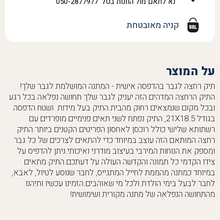
נא לתאם מול החנות בטל' 050-2877977
קניה מאובטחת
על המוצר
תיק רחצה לגבר בהדפסה אישית - המתנה המושלמת לגבר שלך!
התיק הרחצה המדהים הזה יעניק לגבר שלך תחושה נפלאה בכל רגע
ובכל מקום שנמצאים רחוק מהבית.התיק בעל מידות ושטח הדפסה
בגודל 21X18.5, התיק נפתח לשני תאים פנימיים מופרדים עם
רשתותא שלישי כולל רוכסן לאחסון הפריטים הקטנים ביותר.התיק
רחצה המותאם הזה עוצב במיוחד כדי להתאים לצרכים של כל גבר
ומספק את הנוחות המירבי בעיצוב מודרני ואיכותי.ניתן להדפיס על
צידו הקדמי כל תמונה והקדשה העולה על דעתכם.התיק מתאים
במיוחד כמתנה מהממת לחייל המתגייס, לחבר שנוסע לטיול, לאבא,
לחבר לבעל בימי הולדת ולכל מי שאוהבים.הזמינו עכשיו ותיהנו
מהתחושה הנפלאה של מתנה מקורית ושימושית!