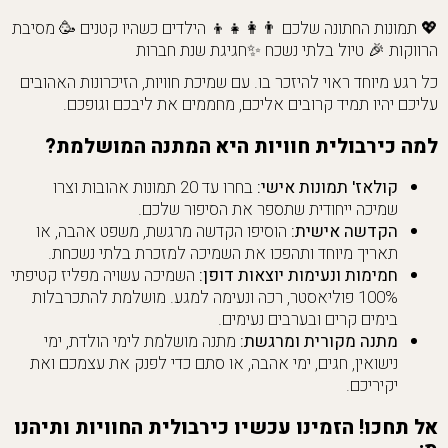
💖 תמונות החתונה שלכם 👨‍👩‍👧‍👦 הילדים כשהיו קטנים 🥳 מסיבת
הרווקות 🎉 טיול בלתי נשכח ✨חגיגת שנת חברות
כל רגע מיוחד ראוי להיזכר בו. עם שמיכת חוויות, הזיכרונות האהובים
עליכם יהיו תמיד קרובים אליכם, מחממים את ליבכם וגופכם.
למה כירבולית חוויות היא המתנה המושלמת?
קולאז' תמונות אישי:
בחרו עד 20 תמונות אהובות וצרו
שמיכה ייחודית שתספר את הסיפור שלכם.
הקדשה אישית:
הוסיפו הקדשה מרגשת, משפט אהבה, או
תאריך מיוחד ותהפכו את השמיכה למזכרת בלתי נשכחת.
חמימות ונעימות יוצאות דופן:
השמיכה עשויה מפליז קטיפתי
100% פוליאסטר, רכה ונעימה למגע. מושלמת להתכרבלות
בימים קרים ובערבים נעימים.
מתנה מקורית ומרגשת:
מתנה מושלמת לימי הולדת, ימי
נישואין, חגים, ימי אהבה, או סתם כדי לפנק את עצמכם ואת
יקיריכם.
אל תחכו! הזמינו עכשיו כירבולית החוויות ותיהנו