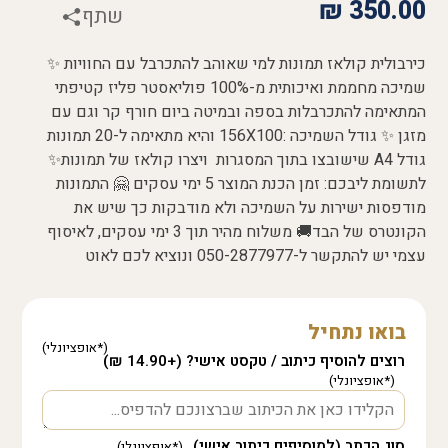
₪
350.00
שתף
כירבולית קולאז תמונות למי שאוהב להתכרבל עם החוויות ✨
שמיכה מחממת ואיכותית מ-100% פוליאסטר פליז קטיפתי
המתאימה להתכרבלות בספה ובמיטה ביום חורף קר וגם עם
מזגן ✨ גודל השמיכה :156X100 והיא מתאימה ל-20 תמונות
גודל A4 שישובצו בתוך המסגרות ויצרו קולאז של תמונות✨
לתשומת ליבכם: זמן הכנת המוצר 5 ימי עסקים 🤗 התמונות
מודפסות ישירות על השמיכה ולא מודבקות כך שיש את
הקונטרס של הבד🚚 משלוח מהיר תוך 3 ימי עסקים, לאיסוף
עצמי יש להתקשר ל-050-2877977 ונוציא לכם לאוט
בואו נתחיל
רוצים להוסיף כיתוב / טקסט אישי? (+14.90 ₪)
סוג הכתב (למוסיפים כיתוב אישי)