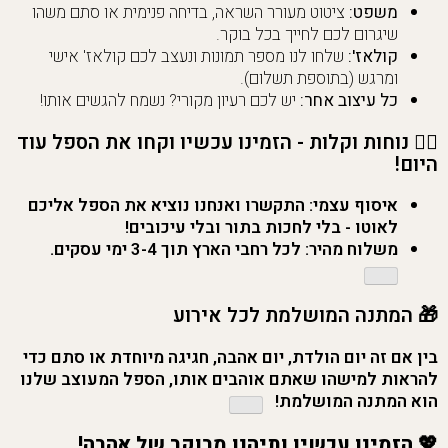
משפט:
ציטוט מעורר השראה, בדיחה פנימית או סתם משהו
שיגרום לכם לחייך בכל בוקר.
קולאז':
שלחו לנו מספר תמונות ונעצב לכם קולאז' אישי
ומרגש (בתוספת תשלום).
כל עיצוב אחר:
יש לכם רעיון מקורי? נשמח להגשים אותו!
🏃‍♀️
נוחות וקלות - הזמינו עכשיו וקחו את הספל עוד
היום!
איסוף עצמי:
התקשרו ואנחנו נוציא את הספל אליכם
לאוטו - בלי לחכות בתור ובלי עיכובים!
משלוח מהיר:
לכל רחבי הארץ תוך 3-4 ימי עסקים.
🎁
המתנה המושלמת לכל אירוע
בין אם זה יום הולדת, יום אהבה, חגיגה מיוחדת או סתם כדי
להראות למישהו שאתם אוהבים אותו, הספל המעוצב שלנו
הוא המתנה המושלמת!
💖
הזמינו עכשיו ותיהנו מבוקר של אהבה!