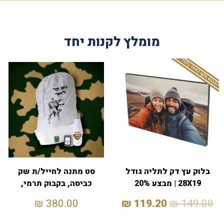
מומלץ לקנות יחד
המבצע תקף באתר בלבד
בלוק עץ דק לתליה גודל
סט מתנה לחייל/ת שק
28X19 | מבצע 20%
כביסה, בקבוק תרמי,
דסקית, מצית ומגבת
₪
380.00
₪
119.20
₪
149.00
130X70