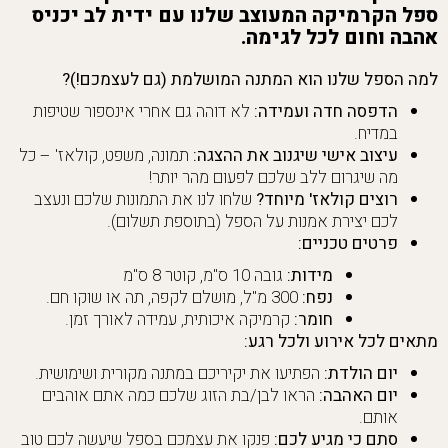
ספל הקרמיקה המעוצב שלנו עם ידית לב יכניס
אהבה וחום לכל לגימה.
למה הספל שלנו הוא המתנה המושלמת (גם לעצמכם!)?
הדפסה חדה ועמידה:
לא דוהה גם אחרי אינספור שטיפות
במדיח.
עיצוב אישי שיגנוב את ההצגה:
תמונה, משפט, קולאז' – כל
מה שיגרום ללב שלכם לפעום מהר יותר!
רוצים קולאז' מיוחד?
שלחו לנו את התמונות שלכם ונעצב
לכם יצירת אמנות על הספל (בתוספת תשלום).
פרטים טכניים:
מידות:
גובה 10 ס"מ, קוטר 8 ס"מ
נפח:
300 מ"ל, מושלם לקפה, תה או שוקו חם.
חומר:
קרמיקה איכותית, עמידה לאורך זמן.
מתאים לכל אירוע ולכל רגע:
יום הולדת:
הפתיעו את יקיריכם במתנה מקורית ושימושית.
יום האהבה:
הראו לבן/בת הזוג שלכם כמה אתם אוהבים
אותם.
סתם כי מגיע לכם:
פנקו את עצמכם בספל שיעשה לכם טוב