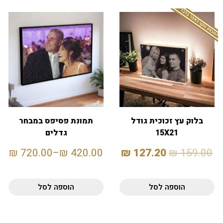
המבצע תקף באתר בלבד
בלוק עץ זכוכית גודל
תמונת פסיפס במבחר
15X21
גדלים
₪
720.00
–
₪
420.00
₪
127.20
₪
159.00
הוספה לסל
הוספה לסל