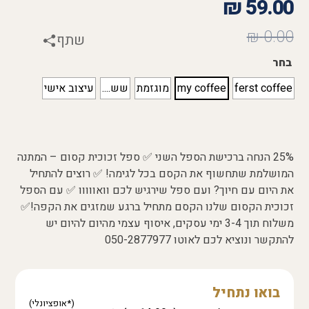
₪
59.00
₪
0.00
שתף
בחר
ferst coffee
my coffee
מוגזמת
שש....
עיצוב אישי
25% הנחה ברכישת הספל השני ✅ ספל זכוכית קסום – המתנה
המושלמת שתחשוף את הקסם בכל לגימה! ✅ רוצים להתחיל
את היום עם חיוך? ועם ספל שירגיש לכם וואווווו ✅ עם הספל
זכוכית הקסום שלנו הקסם מתחיל ברגע שמזגים את הקפה!✅
משלוח תוך 3-4 ימי עסקים, איסוף עצמי מהיום להיום יש
להתקשר ונוציא לכם לאוטו 050-2877977
בואו נתחיל