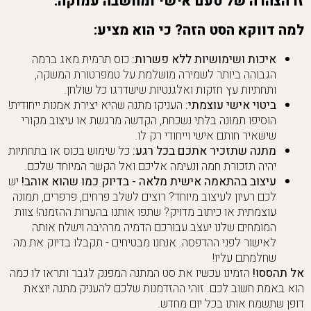
זו הצהרה של טעם אישי ומחשבה עמוקה.
למה דווקא הסט הזה? כי הוא מציע:
איכות ושימושיות ללא פשרות:
כוס תרמית מאג ברמה
הגבוהה ביותר לשמירה מושלמת על טמפרטורת המשקה,
ותחתיות עץ חזקות ואלגנטיות שישדרגו כל שולחן.
ביטוי אישי עוצמתי:
העניקו מתנה שהיא יצירת אמנות ייחודית!
הוסיפו תמונה בלתי נשכחת, הקדשה מרגשת או עיצוב מקורי
שישאיר חותם אישי וייחודי רק לו.
מתנה שתזכיר אתכם בכל רגע:
כל שימוש בכוס או בתחתיות
יהיה תזכורת חמה ונעימה אליכם ואל הקשר המיוחד שלכם.
עיצוב בהתאמה אישית מלאה - בדיוק כמו שהוא אוהב!
יש
לכם רעיון לעיצוב מיוחד? רוצים לשלב פרחים, פרפרים, תמונה
עוצמתית או כיתוב מדויק? שתפו אותנו בהערות ההזמנה! צוות
המומחים שלנו יעצב עבורכם הדמיה מרהיבה וישלח אותה
לאישור לפני ההדפסה. אנחנו מבטיחים - תקבלו בדיוק את מה
שחלמתם עליו!
אל תהססו!
הזמינו עכשיו את סט המתנה המפנק לגבר ותראו לו כמה
הוא באמת חשוב לכם. זוהי ההזדמנות שלכם להעניק מתנה יוצאת
דופן שתשמח אותו בכל יום מחדש.