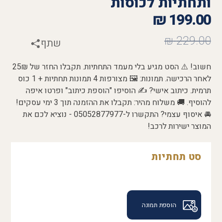
ותחתיות לכוסות
₪
199.00
₪
229.00
שתף
חשוב! ⚠️ הסט מגיע בלי מעמד התחתיות. תקבלו החזר של 25₪
לאחר הרכישה. תמונות: 🖼️ מצורפות 4 תמונות תחתיות + 1 כוס
תרמית. כיתוב אישי? ✍️ הוסיפו "הוספת כיתוב" ופרטו איפה
להוסיף. 🚚 משלוח מהיר: תקבלו את ההזמנה תוך 3 ימי עסקים!
🚘 איסוף עצמי? התקשרו ל-05052877977 - נוציא לכם את
המוצר ישירות לרכב!
סט תחתיות
הוספת תמונה