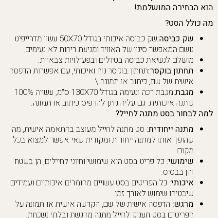
הוא הבחירה המושלמת!
מה כולל הסט?
שק כביסה:
שק כביסה איכותי בגודל 50X70 עשוי מדרייפיט
נושם המאפשר סינון של האוויר ומניעת ריחות לא נעימים.
מושלם לנשיאת כביסה בטיולים ובפעילויות צבאיות.
תחתון בוקסר:
תחתון בוקסר נוח ואיכותי, עם אפשרות הדפסה
אישית של שם, כיתוב או תמונה.\
מגבת:
מגבת רכה ונעימה בגודל 130X70 ס"מ, עשויה 100%
כותנה איכותית. גם עליה ניתן להדפיס כיתוב או תמונה.
למה לבחור בסט מתנה לחייל?
מתנה ייחודית:
סט מתנה לחייל מעוצב בהתאמה אישית, מה
שהופך אותו למתנה ייחודית ומקורית שאי אפשר למצוא בכל
מקום.
שימושי:
כל פריט בסט הוא שימושי וחיוני לחיילים, הן בשטח
והן בבסיס.
איכותי:
כל הפריטים בסט עשויים מחומרים איכותיים ועמידים
שיבטיחו שימוש לאורך זמן.
מרגש:
הדפסה אישית של שם, הקדשה אישית או תמונה על
הפריטים בסט תעניק לחייל מתנה מרגשת ובלתי נשכחת.