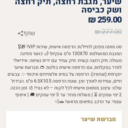
שיער, מגבת רחצה, תיק רחצה
ושק כביסה
₪
259.00
₪
277.00
שתף
סט מתנה מפנק לחייל/ת: הדפסה אישית, שירות VIP! 🎁🎖️
המגבת המושלמת: 130X70 ס"מ ענקית! 🛁 כושר ספיגה
מעולה. תיק רחצה קשיח: תיק עמיד עם ידית נשיאה. אידיאלי
לסדר במקלחת, עם הדפסה אישית בולטת. 👝 מברשת שיער
יוקרתית (שחורה): הדפסה על בסיס אלומיניום איכותי ✨. צבעים
חיים, עמידות לאורך זמן. שטח הדפסה 6.5X10.5 ס"מ. הבידול
שלנו: עיצוב מותאם אישית לכל לקוח – לא גנרי! 🎨 זמן הכנה:
2 ימי עסקים ⏳ | משלוח מהיר: עד 5 ימי עסקים 🚚 | איסוף
עצמי: עד הרכב בתיאום מראש! 🚗💨
מברשת שיער