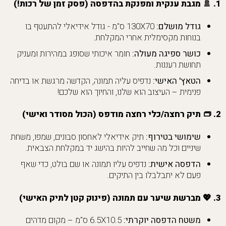
1. 🚿
מגבת ענקית ומפנקת בהדפסה (פסק זמן של רכות!)
גודל מושלם:
130X70 ס"מ - גודל אידיאלי להתעטף בו
בנוחות מקסימלית אחרי המקלחת.
כושר ספיגה מעולה:
חומר איכותי שסופג במהירות ומעניק
תחושת רעננות.
הטאץ' האישי:
נדפיס עליה תמונה, הקדשה מרגשת או בדיחה
פנימית – העיצוב הוא שלנו, והחיוך הוא שלכם!
2. 👝
תיק רחצה/כלי רחצה מודפס (הכול מסודר ואישי)
שימושי בטירוף:
תיק אידיאלי לאחסון סבונים, שמפו, משחת
שיניים וכל מה שחייב להיות בהישג יד במקלחת הצבאית.
הדפסה אישית:
נדפיס עליו תמונה או שם בולט, כדי שאף
פעם לא יתבלבלו בין התיקים.
3. 💖
מברשת שיער עם תמונה (פינוק קטן לתיק האישי)
משטח הדפסה יוקרתי:
6.5X10.5 ס"מ – מקום מדהים