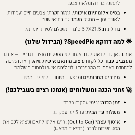
לתמונה ברורה ומלאת צבע.
בסיס אלומיניום איכותי:
גימור יוקרתי, צבעים חיים ועמידות
לאורך זמן – מחזיק מעמד גם בתנאי שטח.
גודל נוח:
6.7X21.5 ס"מ – מושלם לסירוק יומיומי.
🌟
למה דווקא SpeedPic? (הבידול שלנו)
אנחנו כאן כדי לדאוג לכם. אנחנו לא מספקים מוצרים גנריים – אנחנו
מעצבים עבור כל לקוח עיצוב מותאם אישית
שיהפוך את המתנה
למיוחדת באמת. זו המחויבות שלנו ליחס אישי ולמתנה מושלמת.
מחירים תחרותיים
ומבצעים מיוחדים לחיילים תמיד!
🚀
זמני הכנה ומשלוחים (אנחנו רצים בשבילכם!)
זמן הכנה:
2 ימי עסקים בלבד.
משלוח עד הבית:
עד 5 ימי עסקים.
איסוף עצמי (Out to Car):
חייגו אלינו לתאם ונוציא לכם את
הסט ישירות לרכב! (בתיאום מראש).