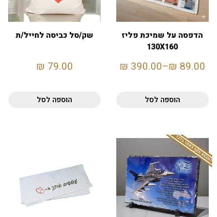
הדפסה על שמיכת פליז
שק/סל כביסה לחייל/ת
130X160
₪
79.00
₪
390.00
–
₪
89.00
הוספה לסל
הוספה לסל
המבצע תקף באתר בלבד