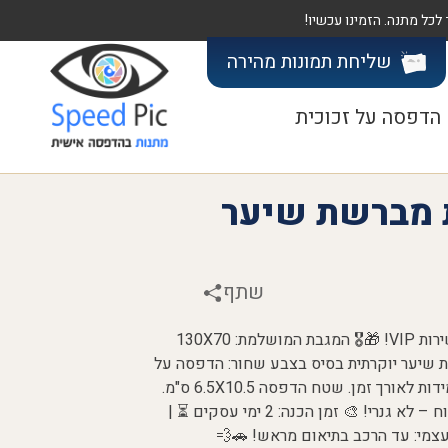
שליחת תמונות
מהירה
הדפסה על זכוכית
 מברשת שיער
שתף
סט מתנה מפנק לחייל/ת: הדפסה אישית, שירות VIP! 🎁🎖️ המגבת המושלמת: 130X70
ת שיער יוקרתית בסיס בצבע שחור: הדפסה על
בסיס אלומיניום איכותי ✨. צבעים חיים, עמידות לאורך זמן. שטח הדפסה 6.5X10.5 ס"מ.
הבידול שלנו: עיצוב מותאם אישית לכל לקוח – לא גנרי! 🎨 זמן הכנה: 2 ימי עסקים ⏳ |