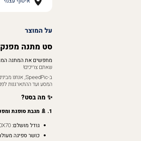
איסוף עצמי
על המוצר
סט מתנה מפנק 
מחפשים את המתנה המו
שאתם צריכים!
ב-SpeedPic, א
המסע ועד ההתארגנות לפני
✨
מה בסט?
1. 🚿
מגבת סופגת ומפנק
גודל מושלם:
130X70 ס"מ - גודל אידיאלי להתעטף בו אחרי מקלחת מרעננת, בין אם בבסיס ובין אם בבית.
כושר ספיגה מעולה