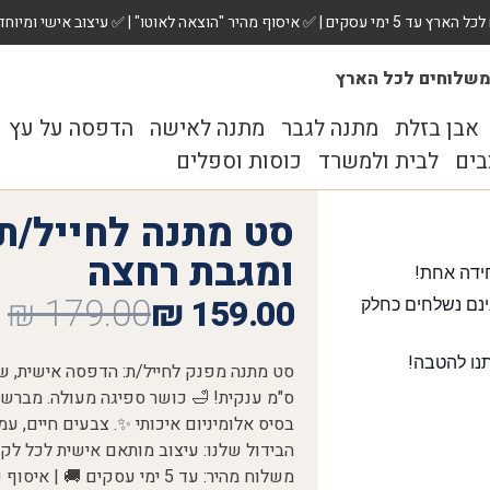
 ✅ עיצוב אישי ומיוחד לכל מתנה. הזמינו עכשיו!
שלוחים לכל הארץ
אבן בזלת
מתנה לגבר
מתנה לאישה
הדפסה על עץ
בים
לבית ולמשרד
כוסות וספלים
סט מתנה לחייל/ת
ומגבת רחצה
ידה אחת!
₪
179.00
₪
159.00
נם נשלחים כחלק
נו להטבה!
ס"מ ענקית! 🛁 כושר ספיגה מעולה. מברש
משלוח מהיר: עד 5 ימי עסקים 🚚 | איסוף עצמי: עד הרכב בתיאום מראש! 🚗💨