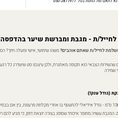
נא לתאם מול החנות בטל' 050-2877977
לחייל/ת - מגבת ומברשת שיער בהדפסה 
שלמת לחייל/ת שאתם אוהבים?
משהו שימושי, אישי ומעלה חיוך? הסט
נחנו מבינים שהשירות הצבאי הוא תקופה מאתגרת, ולכן עיצבנו סט שישדרג כל ר
 שמירה.
ת (גודל ענק!)
:
המגבת עשויה מחומר איכותי שסופג בצורה יוצאת דופן, כי מגיע להם רק