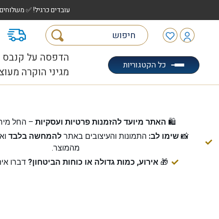
עובדים כרגיל! ✅ משלוחים לכל הארץ עד 5 ימי עסקים | ✅ איסוף מהיר "הוצאה לאוטו" |
מ
הדפסה על קנבס
כל הקטגוריות
מגיני הוקרה מעוצ
🛍️
האתר מיועד להזמנות פרטיות ועסקיות
– החל מיח
📸
שימו לב:
התמונות והעיצובים באתר
להמחשה בלבד
ואי
מהמוצר.
🎁
אירוע, כמות גדולה או כוחות הביטחון?
דברו אית