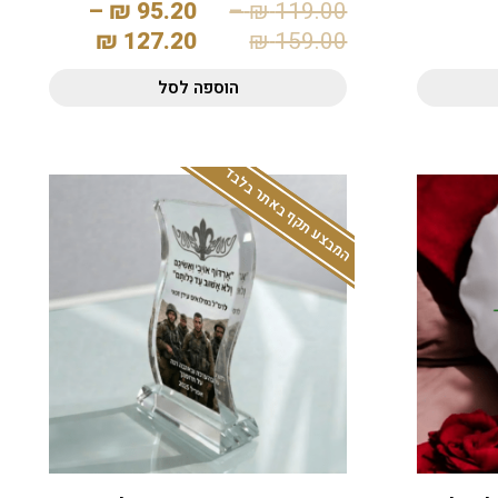
–
₪
95.20
–
₪
119.00
₪
127.20
₪
159.00
הוספה לסל
המבצע תקף באתר בלבד