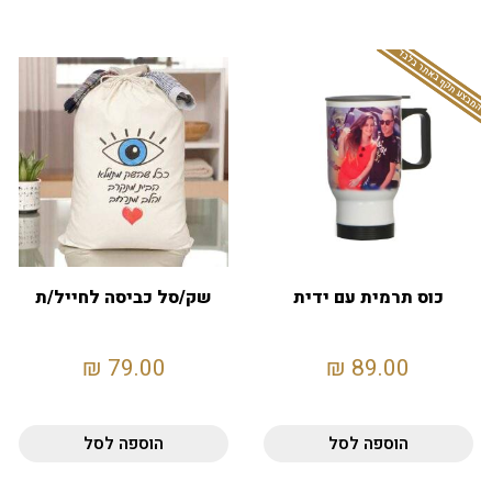
המבצע תקף באתר בלבד
כוס תרמית עם ידית
שק/סל כביסה לחייל/ת
₪
79.00
₪
89.00
הוספה לסל
הוספה לסל