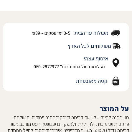
משלוח עד הבית
3-5 ימי עסקים - ₪39
משלוחים לכל הארץ
איסוף עצמי
נא לתאם מול החנות בטל' 050-2877977
קניה מאובטחת
על המוצר
סט מתנה לחייל של: שק כביסה ודיסקיתמתנה ייחודית, מושלמת
פרקטית ושימושית לחייל/ת ולמפקדים שבשטח.הסט מורכב משק
כביסה גודל 50X70 העשוי מדרייפיט איכותי,ודיסקית לחייל ממתכת