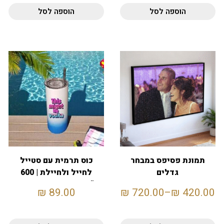
הוספה לסל
הוספה לסל
תמונת פסיפס במבחר
כוס תרמית עם סטייל
גדלים
לחייל ולחיילת | 600
מ"ל | עם קש – כחול-לבן
₪
89.00
₪
720.00
–
₪
420.00