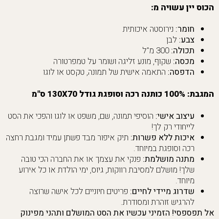
הכוס יין עשויה מ:
חומר:
נירוסטה איכותית
צבע:
לבן
תכולה:
300 מ"ל
מכסה:
שקוף, מונע זליגה ושומר על טמפרטורה
הדפסה:
התאמה אישית של תמונה, טקסט או לוגו
המגבת: 100% כותנה רכה וסופגת גודל 130X70 ס"מ
עיצוב אישי:
הוסיפי תמונה, שם, משפט או לוגו והפכי את הסט
לייחודי רק לך!
איכות ללא פשרות:
תיק איפור מבד פשתן עמיד ומגבת רחצה
רכה וסופגת במיוחד.
מתנה מושלמת:
פנקי את עצמך או את החברה הכי טובה
שלך! מושלם למסיבת רווקות, גיוס, ימי הולדת או כל אירוע
מיוחד.
שדרוג מיידי לחיים:
פריטים חיוניים לכל אישה שרוצה
להרגיש זוהרת ומסודרת.
אל תפספסי! הזמיני עכשיו את הסט המושלם ותהני מפינוק