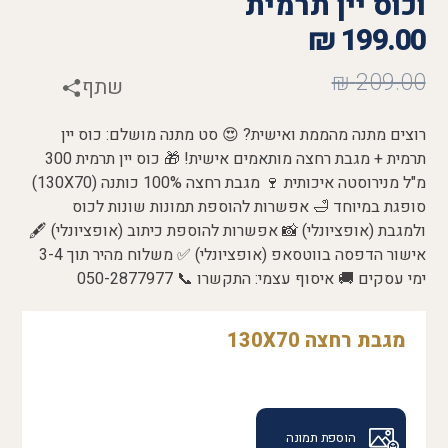
וכוס יין תרמית
₪
199.00
₪
209.00
שתף
רוצים מתנה מהממת ואישית? 😍 סט מתנה מושלם: כוס יין
תרמית + מגבת רחצה מותאמים אישית! 🎁 כוס יין תרמית 300
מ"ל מנירוסטה איכותית 🍷 מגבת רחצה 100% כותנה (130X70)
סופגת במיוחד 🛁 אפשרות להוספת תמונות שונות לכוס
ולמגבת (אופציונלי) 📸 אפשרות להוספת כיתוב (אופציונלי) 🖋️
אישור הדפסה בווטסאפ (אופציונלי) ✅ משלוח מהיר תוך 3-4
ימי עסקים 🚚 איסוף עצמי: התקשרו 📞 050-2877977
מגבת רחצה 130X70
הוספת תמונה