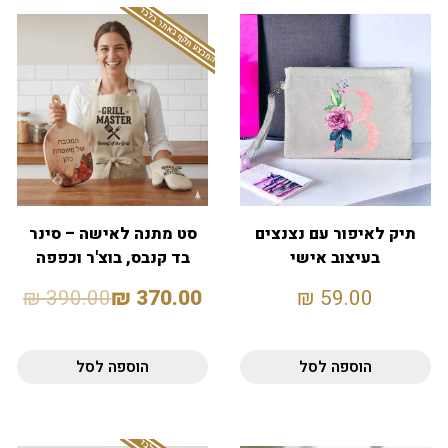
המבצע תקף באתר בלבד
תיק לאיפור עם נצנצים
סט מתנה לאישה – סינר
בעיצוב אישי
בד קנבס, בוצ'ר וכפפה
לתנור
₪
390.00
₪
370.00
₪
59.00
הוספה לסל
הוספה לסל