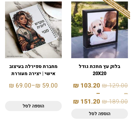
המבצע תקף באתר בלבד
בלוק עץ מתכת גודל
מחברת ספירלה בעיצוב
20X20
אישי | יצירה מעוררת
השראה
₪
69.00
–
₪
59.00
₪
103.20
₪
129.00
–
–
₪
151.20
₪
189.00
הוספה לסל
הוספה לסל