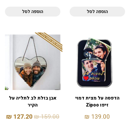
הוספה לסל
הוספה לסל
המבצע תקף באתר בלבד
הדפסה על מצית דמוי
אבן בזלת לב לתליה על
זיפו Zipoo
הקיר
₪
127.20
₪
159.00
₪
139.00