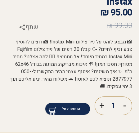
Instax
₪
95.00
₪
99.00
שתף
📸 מבצע לוהט על נייר צילום Instax Mini! 📸 רוצים להוסיף
צבע וכיף לחיים? 🥳 קבלו 20 דפים של נייר צילום Fujifilm
Instax Mini במחיר מיוחד! אל תחמיצו! 🏃‍♀️ למה אצלנו? מחיר
מטורף: חסכו המון! 💸 איכות מבריקה: תמונות בגודל 62x46
מ"מ. ✨ איך משיגים? איסוף עצמי מהיר: התקשרו ל-050-
2877977 ונוציא לכם לאוטו! 🚗 משלוח מהיר: יגיע אליכם תוך
3 ימי עסקים. 🚚
הוספה לסל