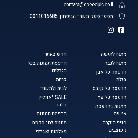
contact@speedpic.co.il
מספר ספק משרד הביטחון: 0011016685
מתנה לאישה
חדש באתר
מתנה לגבר
הדפסת תמונות בכל
הגדלים
הדפסה על אבן
בזלת
כריות
הדפסה על קנבס
לבית ולמשרד
הדפסה על עץ
SALE *אונליין
בלבד
מתנות בהדפסה
אישית
הדפסת תמונות
מגיני הוקרה
מתנות לחג הפסח
מעוצבים
מצלמות ואביזרי