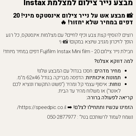
מבצע נייר צילום למצלמת Instax
📸
מבצע אש על נייר צילום אינסטקס מיני! 20
דפים במחיר שלא יחזור!
🔥
רוצים להוסיף קצת צבע וכיף לחיים? עם מצלמות אינסטקס, כל רגע
הופך לזיכרון מגניב שיוצא במקום! 📸✨
חבילת נייר צילום Fujifilm Instax Mini film - 20 דפים במחיר מיוחד!
למה דווקא אצלנו?
מחיר מדהים:
חסכו בגדול עם המבצע שלנו!
תמונות איכותיות:
הדפסה מבריקה בגודל 62x46 מ"מ.
נוחות:
איסוף עצמי קל ומהיר ("פשוט התקשרו ונוציא לכם
לאוטו") או משלוח מהיר עד הבית.
קריאה לפעולה ברורה:
הזמינו עכשיו ותתחילו לצלם!
➡️ https://speedpic.co.il/
נשמח לעמוד לרשותכם בטל' : 050-2877977