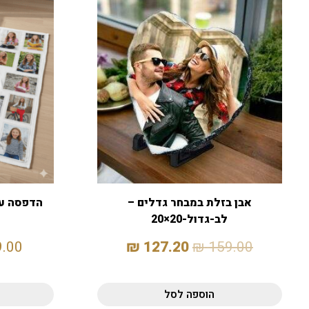
אבן בזלת במבחר גדלים –
הדפסה על ש
לב-גדול-20×20
9.00
₪
127.20
₪
159.00
הוספה לסל