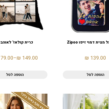
צית דמוי זיפו Zipoo
כרית קולאז' לאוהבי
179.00
–
₪
149.00
₪
139.00
הוספה לסל
הוספה לסל
המבצע תקף באתר בלבד