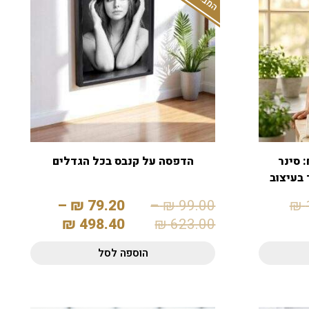
 סינר
הדפסה על קנבס בכל הגדלים
 בעיצוב
–
₪
79.20
–
₪
99.00
₪
₪
498.40
₪
623.00
הוספה לסל