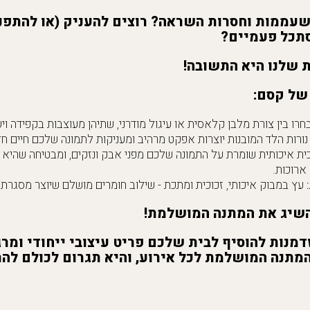
עממות וחסרות השראה? רוצים להעניק (או להתפנ
תכל פעמיים?
 שלנו היא התשובה!
של קסם:
חרו בין צורת מלבן קלאסית או עיגול מודרני, שתיהן מעוצבות בקפידה ו
ורות הלד המובנות יוצרות אפקט מרהיב ומעניקות לתמונה שלכם חיים חד
ית איכותית שומרת על התמונה שלכם מפני אבק ונזקים, ומבטיחה שהיא
ארוכות.
עץ במבוק איכותי, זכוכית ומתכת - שילוב חומרים מושלם שיוצר מסגרת 
השיג את המתנה המושלמת!
מנות להוסיף לבית שלכם פריט עיצובי ייחודי ומר
מתנה המושלמת לכל אירוע, והיא תגרום לכולם לה