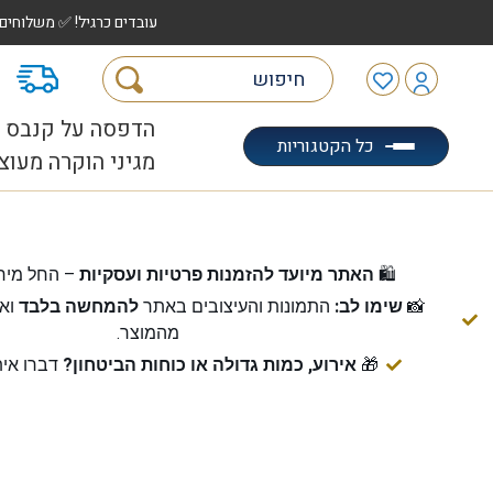
עובדים כרגיל! ✅ משלוחים לכל הארץ עד 5 ימי עסקים | ✅ איסוף מהיר "הוצאה לאוטו" |
מ
הדפסה על קנבס
כל הקטגוריות
מגיני הוקרה מעוצ
🛍️
האתר מיועד להזמנות פרטיות ועסקיות
– החל מיח
📸
שימו לב:
התמונות והעיצובים באתר
להמחשה בלבד
ואי
מהמוצר.
🎁
אירוע, כמות גדולה או כוחות הביטחון?
דברו אית