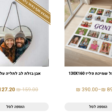
המבצע תקף באתר בלבד
מיכת פליז 130X160
אבן בזלת לב לתליה על 
127.20
₪
159.00
₪
390.00
–
₪
8
הוספה לסל
הוספה לסל