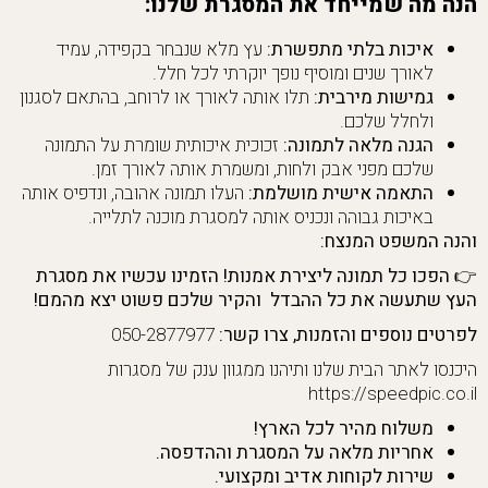
הנה מה שמייחד את המסגרת שלנו:
איכות בלתי מתפשרת:
עץ מלא שנבחר בקפידה, עמיד
לאורך שנים ומוסיף נופך יוקרתי לכל חלל.
גמישות מירבית:
תלו אותה לאורך או לרוחב, בהתאם לסגנון
ולחלל שלכם.
הגנה מלאה לתמונה:
זכוכית איכותית שומרת על התמונה
שלכם מפני אבק ולחות, ומשמרת אותה לאורך זמן.
התאמה אישית מושלמת:
העלו תמונה אהובה, ונדפיס אותה
באיכות גבוהה ונכניס אותה למסגרת מוכנה לתלייה.
והנה המשפט המנצח:
👉
הפכו כל תמונה ליצירת אמנות! הזמינו עכשיו את מסגרת
העץ שתעשה את כל ההבדל והקיר שלכם פשוט יצא מהמם!
לפרטים נוספים והזמנות, צרו קשר:
050-2877977
היכנסו לאתר הבית שלנו ותיהנו ממגוון ענק של מסגרות
https://speedpic.co.il
משלוח מהיר לכל הארץ!
אחריות מלאה על המסגרת וההדפסה.
שירות לקוחות אדיב ומקצועי.