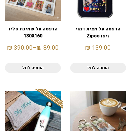
הדפסה על מצית דמוי
הדפסה על שמיכת פליז
זיפו Zipoo
130X160
₪
390.00
–
₪
89.00
₪
139.00
הוספה לסל
הוספה לסל
המבצע תקף באתר בלבד