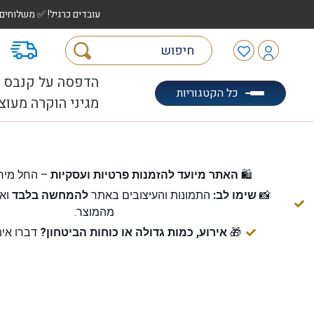
עובדים כרגיל! ✅ משלוחים לכל הארץ עד 5 ימי עסקים | ✅ איסוף מהיר "הוצאה לאוטו" |
מ
הדפסה על קנבס
כל הקטגוריות
מגיני הוקרה מעוצ
🛍️
האתר מיועד להזמנות פרטיות ועסקיות
– החל מיח
📸
שימו לב:
התמונות והעיצובים באתר
להמחשה בלבד
ואי
מהמוצר.
🎁
אירוע, כמות גדולה או כוחות הביטחון?
דברו אית