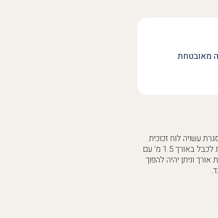
ה מאובטחת
רת עשויה לוח זכוכית
אקרילית בשקיפות גבוהה חיתוך בלייזר הממוקם על בסיס עץ איכותי עם תאורת לד חזקה שמחוברת לכבל באורך 1.5 מ' עם
ולם אם ברשותכם רק תמונות אורך וניתן יהיה להפוך