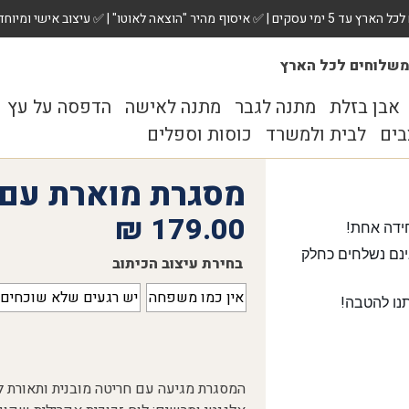
 ✅ עיצוב אישי ומיוחד לכל מתנה. הזמינו עכשיו!
שלוחים לכל הארץ
אבן בזלת
מתנה לגבר
מתנה לאישה
הדפסה על עץ
בים
לבית ולמשרד
כוסות וספלים
מסגרת מוארת עם
₪
179.00
ידה אחת!
נם נשלחים כחלק
בחירת עיצוב הכיתוב
אין כמו משפחה
יש רגעים שלא שוכחים
נו להטבה!
המסגרת מגיעה עם חריטה מובנית ותאורת לד|