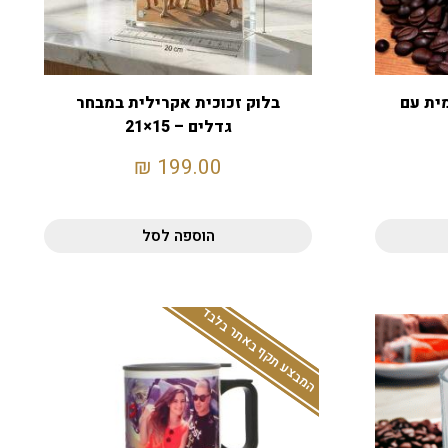
ית עם
בלוק זכוכית אקרילית במבחר
גדלים – 15×21
₪
199.00
הוספה לסל
המבצע תקף באתר בלבד