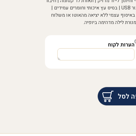
וחיתוך לייזר מדויק | תאורת לד קסומה | חיבור
USB | כבל באורך 1.5 מטר עם מפסק וחיבור USB | בסיס עץ איכותי וחומרים עמידים |
מונת רוחב לגודל 10X15| בחרו באיסוף עצמי ללא יציאה מהאוטו או משלוח
הערות לקוח
ה לסל