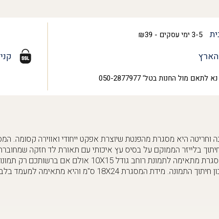
ית
3-5 ימי עסקים - ₪39
הארץ
קני
נא לתאם מול החנות בטל' 050-2877977
וחריטה היא מסגרת מהפנטת שיוצרת אפקט ייחודי ואווירה קסומה. המסג
מפסק ועם חיבור USB. המסגרת מתאימה לתמונת רוחב גודל 10X15 א
 מידת המסגרת 18X24 ס"מ והיא מתאימה למעמד בלבד.