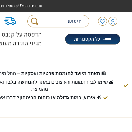
עובדים כרגיל! ✅ משלוחים לכל הארץ עד 5 ימי עסקים | ✅ איסוף מהיר "הוצאה לאוטו" |
מ
הדפסה על קנבס
כל הקטגוריות
מגיני הוקרה מעוצ
🛍️
האתר מיועד להזמנות פרטיות ועסקיות
– החל מיח
📸
שימו לב:
התמונות והעיצובים באתר
להמחשה בלבד
ואי
מהמוצר.
🎁
אירוע, כמות גדולה או כוחות הביטחון?
דברו אית