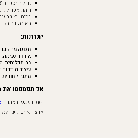
גודל המסגרת: 28X28 ס"מ - מושלם לשתי תמונות רוחביות סטנדרטיות.
חומר: אקריליק א
בסיס: עץ טבעי י
תאורה: נורת לד 
יתרונות:
תצוגה מרהיבה:
אווירה נעימה:
ה
רב-תכליתית:
יכ
עיצוב מודרני:
מש
מתנה ייחודית:
ד
אל תפספסו את ה
הזמינו עכשיו באתר:
il/
או צרו איתנו קשר למידע נוסף: 