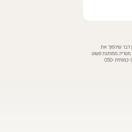
ו, כיתוב ואין דבר שיהפוך את
מטריה ממותגת פשוט
פרסומת מהלכת.שלחו אלינו תמונה/לוגו/משפט מדליק ותמיסו את הגשם עם הלוק שלכם.טל' להנחה כמותית 050-