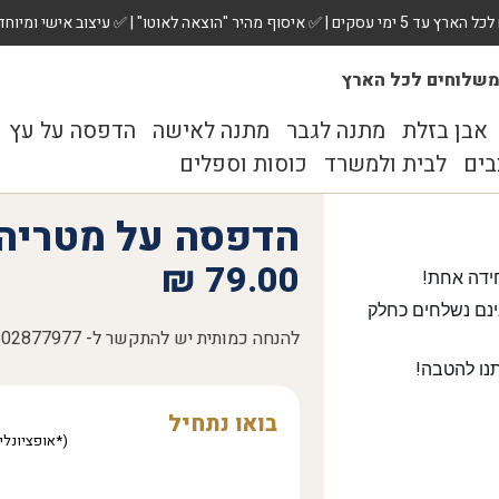
 ✅ עיצוב אישי ומיוחד לכל מתנה. הזמינו עכשיו!
שלוחים לכל הארץ
אבן בזלת
מתנה לגבר
מתנה לאישה
הדפסה על עץ
בים
לבית ולמשרד
כוסות וספלים
הדפסה על מטריה קוטר
₪
79.00
ידה אחת!
נם נשלחים כחלק
להנחה כמותית יש להתקשר ל- 0502877977, 03-9313677
נו להטבה!
בואו נתחיל