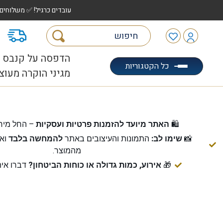
עובדים כרגיל! ✅ משלוחים לכל הארץ עד 5 ימי עסקים | ✅ איסוף מהיר "הוצאה לאוטו" |
מ
הדפסה על קנבס
כל הקטגוריות
מגיני הוקרה מעוצ
🛍️
האתר מיועד להזמנות פרטיות ועסקיות
– החל מיח
📸
שימו לב:
התמונות והעיצובים באתר
להמחשה בלבד
ואי
מהמוצר.
🎁
אירוע, כמות גדולה או כוחות הביטחון?
דברו אית