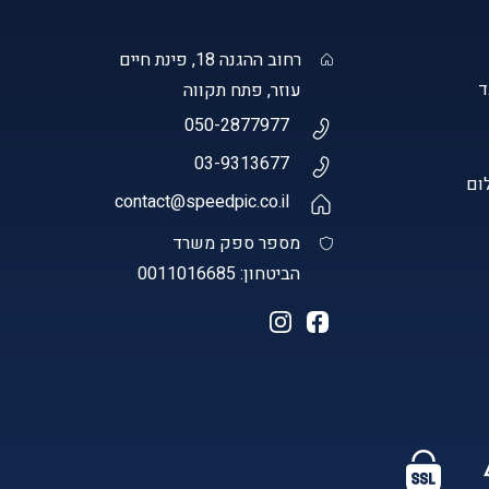
רחוב ההגנה 18, פינת חיים
עוזר, פתח תקווה
050-2877977
03-9313677
ום
contact@speedpic.co.il
מספר ספק משרד
הביטחון: 0011016685