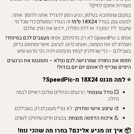
מעוררת אתכם לחיים?
במקום שתתחבא בטלפון, הגיע הזמן להגדיל אותה ולהפוך אותה
למגנט ענק בגודל
18X24 ס"מ!
זה הגודל המושלם כדי שכל מי
שיעבור ליד המקרר או דלת הפלדה, ירגיש את הוויב שלכם.
אנחנו ב-SpeedPic לא רק מדפיסים, אנחנו
מעצבים לכם במיוחד!
תשלחו לנו את התמונה, ואנחנו נדאג לעיצוב אישי ומותאם בדיוק
בשבילכם – כדי שהזיכרון יקפוץ מהמגנט ויהיה הכי מרגש שיש.
תפסו את החוויה שמרגישה לכם נפלא – ותמגנטו את הרגעים
היפים שכייף לראותם יום יום בגדול!
⭐ למה מגנט 18X24 מ-SpeedPic?
💥 גודל עוצמתי:
הרגעים הגדולים שלכם ראויים לבמה
גדולה.
🎨 עיצוב אישי ומדויק:
לא גנרי! מעצבים רק בשבילכם.
💪 איכות הדפסה מנצחת:
צבעים חדים שיחזיקו לשנים.
📦 איך זה מגיע אליכם? בחרו מה שהכי נוח!