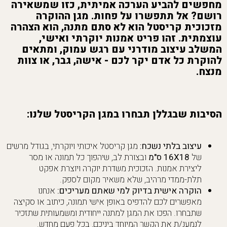
מחפשים להביע הערכה אמיתית, כזו שמשאירה
רושם? אל תתפשרו על פחות. מגן ההוקרה
מזכוכית קריסטל הוא לא סתם מתנה, הוא הצהרה
עוצמתית. זהו פריט אמנות יוקרתי ואישי,
המשלב עיצוב מודרני עם רגש עמוק, ומתאים
להוקרת כל אדם יקר לכם - אישה, גבר, או צוות
מנצח.
הסיבות שבגללן תבחרו במגן הקריסטל שלנו:
עיצוב בלתי נשכח:
מגן קריסטל איכותי ויוקרתי, בגודל מרשים
של
16X18 ס"מ
ובצורת לב, שיהפוך כל תמונה או מסר
ליצירת אמנות. הזכוכית משדרת יוקרה ויוצרת אפקט
תלת-ממדי מרהיב, שלא משאיר מקום לספק.
הוקרה אישית בדיוק למי שאתם מעריכים:
אנחנו
מאפשרים לכם להדפיס באופן אישי תמונה, כיתוב או סקיצה
שתבחרו. הפכו את המגן למתנה ייחודית ומשמעותית שתזכיר
לנמענ/ת את הקשר המיוחד ביניכם, בכל פעם מחדש.