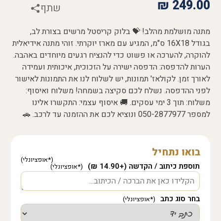
₪
249.00
שתף
מתנה מושלמת מהלב! 💝 בלוק קריסטל מרשים בצורת לב,
בגודל 16X18 ס"מ, המגיע עם מארז יוקרתי. זוהי מתנה אידיאלית
להוקרה, להערכה או פשוט כדי להנציח רגעים מיוחדים באהבה.
הערות להדפסה: הדפסה ישירה על הזכוכית, איכותית ועמידה
לאורך זמן. לקולאז' תמונות, יש לשלוח לנו את התמונות לאישור
לפני ההדפסה. נשלח לכם סקיצה בשמחה! משלוח ואיסוף:
משלוח: תוך 3 ימי עסקים. 🚚 איסוף עצמי: התקשרו אלינו
למספר 050-2877977 ונוציא לכם את ההזמנה עד לרכב. 🚗
בואו נתחיל
תוספת כיתוב / הקדשה (+14.90 ₪)
בחר סוג כתב