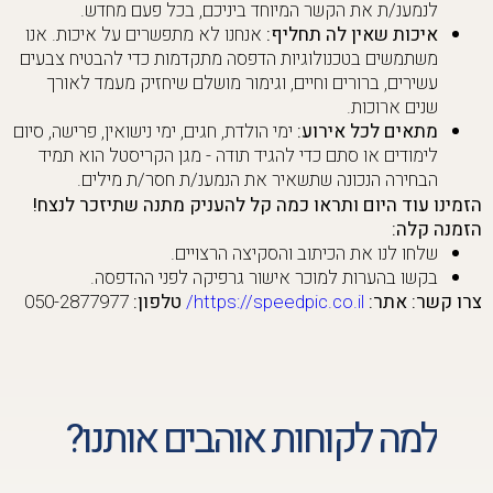
לנמענ/ת את הקשר המיוחד ביניכם, בכל פעם מחדש.
איכות שאין לה תחליף:
אנחנו לא מתפשרים על איכות. אנו
משתמשים בטכנולוגיות הדפסה מתקדמות כדי להבטיח צבעים
עשירים, ברורים וחיים, וגימור מושלם שיחזיק מעמד לאורך
שנים ארוכות.
מתאים לכל אירוע:
ימי הולדת, חגים, ימי נישואין, פרישה, סיום
לימודים או סתם כדי להגיד תודה - מגן הקריסטל הוא תמיד
הבחירה הנכונה שתשאיר את הנמענ/ת חסר/ת מילים.
הזמינו עוד היום ותראו כמה קל להעניק מתנה שתיזכר לנצח!
הזמנה קלה:
שלחו לנו את הכיתוב והסקיצה הרצויים.
בקשו בהערות למוכר אישור גרפיקה לפני ההדפסה.
צרו קשר:
אתר:
https://speedpic.co.il/
טלפון:
050-2877977
למה לקוחות אוהבים אותנו?