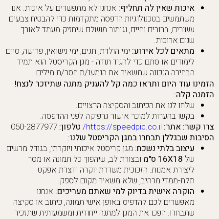
איכות שאין לה תחליף:
אנחנו לא מתפשרים על איכות. אנו
משתמשים בטכנולוגיות הדפסה מתקדמות כדי להבטיח צבעים
עשירים, ברורים וחיים, וגימור מושלם שיחזיק מעמד לאורך
שנים ארוכות.
מתאים לכל אירוע:
ימי הולדת, חגים, ימי נישואין, פרישה, סיום
לימודים או סתם כדי להגיד תודה - מגן הקריסטל הוא תמיד
הבחירה הנכונה שתשאיר את הנמענ/ת חסר/ת מילים.
הזמינו עוד היום ותראו כמה קל להעניק מתנה שתיזכר לנצח!
הזמנה קלה:
שלחו לנו את הכיתוב והסקיצה הרצויים.
בקשו בהערות למוכר אישור גרפיקה לפני ההדפסה.
צרו קשר:
אתר:
https://speedpic.co.il/
טלפון:
050-2877977
הסיבות שבגללן תבחרו במגן הקריסטל שלנו:
עיצוב בלתי נשכח:
מגן קריסטל איכותי ויוקרתי, בגודל מרשים
של
16X18 ס"מ
ובצורת לב, שיהפוך כל תמונה או מסר
ליצירת אמנות. הזכוכית משדרת יוקרה ויוצרת אפקט
תלת-ממדי מרהיב, שלא משאיר מקום לספק.
הוקרה אישית בדיוק למי שאתם מעריכים:
אנחנו
מאפשרים לכם להדפיס באופן אישי תמונה, כיתוב או סקיצה
שתבחרו. הפכו את המגן למתנה ייחודית ומשמעותית שתזכיר