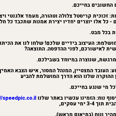
חשובים בחייכם.
ת:
זכוכית קריסטל צלולה וטהורה, מעמד אלגנטי ויצ
 - כל אלו יוצרים יחדיו יצירת אמנות שתכבד כל חל
בכל מבט.
ושלמת:
העיצוב בידיים שלכם! שלחו לנו את הכיתוב ו
ית לאישורכם, לפני ההדפסה. התוצאה?
גשת, שנוצרה במיוחד בשבילכם.
ע:
העובד המצטיין, המנהל המסור, איש הצבא האמיץ,
 ההוקרה שלנו הוא הדרך המושלמת להביע
 מי שנגע בחייכם.
וף נוח:
הזמינו עכשיו באתר שלנו
//speedpic.co.il/
3 ימי עסקים,
יר ונוח (בתיאום מראש).