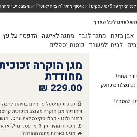
 ✅ עיצוב אישי ומיוחד לכל מתנה. הזמינו עכשיו!
שלוחים לכל הארץ
אבן בזלת
מתנה לגבר
מתנה לאישה
הדפסה על עץ
בים
לבית ולמשרד
כוסות וספלים
מגן הוקרה זכוכית
מחודדת
ידה אחת!
₪
229.00
נם נשלחים כחלק
נו להטבה!
🏆 זכוכית קריסטל פרימיום בחיתוך להבה
וייחודית! מגן הוקרה מעוצב מזכוכית קרי
כיתוב ולוגו - קבלו סקיצה לאישור 🎨. מו
🚗. מגיע באריזת מתנה מהודרת!