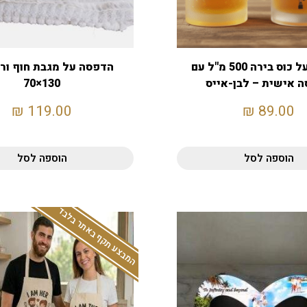
הדפסה על כוס בירה 500 מ"ל עם
הדפסה על מגבת חוף ור
 אישית – לבן-אייס
130×70
₪
119.00
₪
89.00
הוספה לסל
הוספה לסל
המבצע תקף באתר בלבד