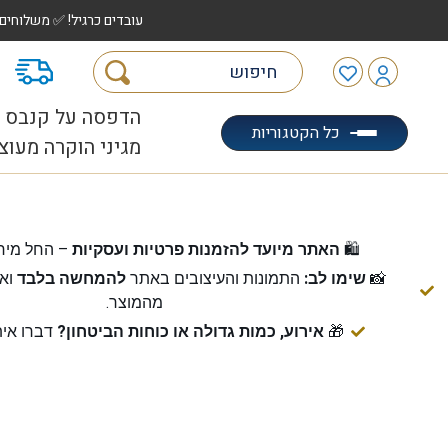
עובדים כרגיל! ✅ משלוחים לכל הארץ עד 5 ימי עסקים | ✅ איסוף מהיר "הוצאה לאוטו" |
מ
הדפסה על קנבס
כל הקטגוריות
מגיני הוקרה מעוצ
🛍️
האתר מיועד להזמנות פרטיות ועסקיות
– החל מיח
📸
שימו לב:
התמונות והעיצובים באתר
להמחשה בלבד
ואי
מהמוצר.
🎁
אירוע, כמות גדולה או כוחות הביטחון?
דברו אית