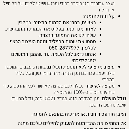
נעצב עבורכם מגן הוקרה ייחודי ומרגש שייגע לליבו של כל חייל
או חיילת.
קל ונוח להזמנה:
ראשית, בחרו את הכמות הרצויה:
בין לבין.
לאחר מכן, סמנו בפלוס את הכמות המתבקשת.
שלחו לנו את התמונה הרצויה.
סמסו את שמות החיילים ונוסח העיצוב הרצוי
לטלפון: 050-2877977
אנחנו נדאג לכל השאר, עד שהמגן המושלם
יגיע לידיכם!
עיצוב מקצועי ללא תוספת תשלום:
צוות המעצבים המוכשר
שלנו יעצב עבורכם מגן הוקרה מרהיב ומרגש, והכל כלול
במחיר!
סקיצה לאישור:
נשלח לכם סקיצה לאישור לפני ההדפסה, כדי
שתהיו מרוצים ב-100% מהתוצאה.
גודל מושלם:
מגן ההוקרה מגיע בגודל 15X21ס"מ, גודל מרשים
שיבלוט ויעשה רושם.
האבן תודפס רוחבית או אורכית בהתאם לתמונה.
אל תחמיצו את ההזדמנות להעניק לחיילים שלכם מתנה