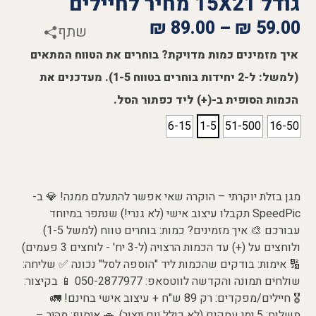
גודל 15X21 מחיר לחיילים
₪
89.00
–
₪
59.00
שתף
איך מזמינים כמות מדויקת? בוחרים את הטווח המתאים
(למשל: ל-2 יחידות בוחרים בטווח 1-5). מעדכנים את
הכמות הסופית ב-(+) ליד כפתור הסל.
6-15
1-5
51-500
16-50
מגן בזלת יוקרתי – הוקרה שאי אפשר להתעלם ממנה! 💎 ב-
SpeedPic תקבלו עיצוב אישי (לא גנרי!) שנתפר במיוחד
עבורכם 🎨 איך מזמינים? כמות: בוחרים טווח (למשל 1-5)
ולוחצים על (+) עד הכמות הרצויה (ל-3 יח' - לוחצים 3 פעמים)
🔢 אימות: בודקים שהכמות ליד "הוספה לסל" נכונה ✅ שליחה:
שולחים תמונה והקדשה לווטסאפ: 050-2877977 📱 בקיצור:
🎖️ חיילים/מפקדים: רק 89 ש"ח + עיצוב אישי בחינם! 🚛
משלוח: 5 ימי עסקים (לא כולל יום ייצור). 🚗 איסוף: מהיר –