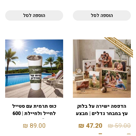
הוספה לסל
הוספה לסל
המבצע תקף באתר בלבד
הדפסה ישירה על בלוק
כוס תרמית עם סטייל
עץ במבחר גדלים | מבצע
לחייל ולחיילת | 600
20%
מ"ל | עם קש
₪
89.00
₪
47.20
₪
59.00
–
–