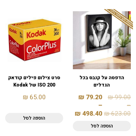
המבצע תקף באתר בלבד
הדפסה על קנבס בכל
סרט צילום פילים קודאק
הגדלים
200 ISO של Kodak
₪
65.00
₪
79.20
₪
99.00
–
–
₪
498.40
₪
623.00
הוספה לסל
הוספה לסל