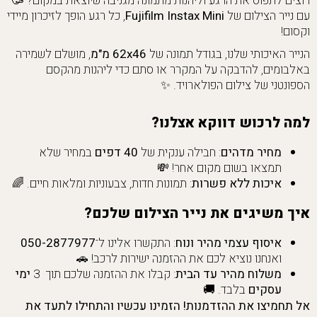
רוצים לתפוס את הרגע וליהנות מתמונה מגניבה שיוצאת במקום? 🥳
עם נייר הצילום של
Fujifilm Instax Mini
, כל רגע הופך לזיכרון מיידי
וקסום!
הנייר האיכותי שלנו, בגודל תמונה של
62x46 מ"מ
, מושלם לשמירה
באלבומים, להדבקה על המקרר או סתם כדי ליהנות מהקסם
הספונטני של צילום הפולארויד. ✨
למה לרכוש דווקא אצלנו?
מחיר מדהים
: חבילה ענקית של
40 דפים
במחיר שלא
תמצאו בשום מקום אחר! 💸
איכות ללא פשרות
: תמונות חדות, צבעוניות ומלאות חיים. 🌈
איך משיגים את נייר הצילום שלכם?
איסוף עצמי מהיר ונוח
: התקשרו אלינו ל־
050-2877977
ואנחנו נוציא לכם את ההזמנה ישירות לרכב! 🚗
משלוח מהיר עד הבית
: קבלו את ההזמנה שלכם תוך 3
ימי
עסקים
בלבד. 🚚
אל תחמיצו את ההזדמנות! הזמינו עכשיו והתחילו לתעד את