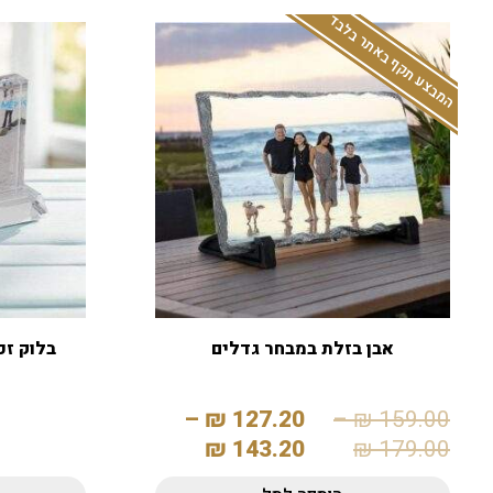
המבצע תקף באתר בלבד
אבן בזלת במבחר גדלים
בלוק זכ
–
₪
127.20
–
₪
159.00
₪
143.20
₪
179.00