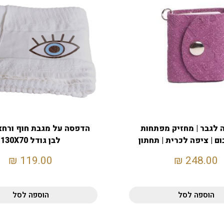
 לגבר | מחזיק מפתחות
הדפסה על מגבת חוף ורחצ
ום | ציפה לכרית | תחתון
לבן גודל 130X70
בוקסר
₪
119.00
₪
248.00
הוספה לסל
הוספה לסל