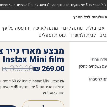
 ✅ עיצוב אישי ומיוחד לכל מתנה. הזמינו עכשיו!
שלוחים לכל הארץ
אבן בזלת
מתנה לגבר
מתנה לאישה
הדפסה על עץ
בים
לבית ולמשרד
כוסות וספלים
Instax Mini film | חבילה של 60
ידה אחת!
₪
300.00
₪
269.00
נם נשלחים כחלק
נו להטבה!
ישר לאוטו! 🚗