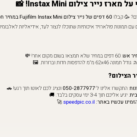
 נייר צילום Instax Mini! 📸
ים? 🥳 קבלו
60 דפים של נייר צילום Fujifilm Instax Mini במחיר חסר תקדים
 עם תמונות פולארויד איכותיות שתוכלו לנצור לעד, אידיאליות לאלבומים
יר אש
: 60 דפים במחיר שלא תמצאו בשום מקום אחר! 💸
ה
: גודל תמונה 62x46 מ"מ להדפסות חדות וברורות. 🖼️
ר הצילום?
נוח
: התקשרו אלינו ל־
050-2877977
ונציג לכם לאוטו תוך רגע! 🚗
ית
: יגיע אליכם תוך 3-4 ימי עסקים בלבד. 🚚
מינו עכשיו באתר:
speedpic.co.il
🚀