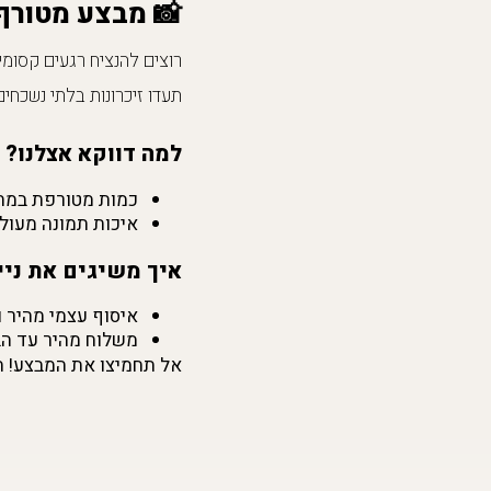
📸 מבצע מטורף על מארז
רוצים להנציח רגעים קסומ
תעדו זיכרונות בלתי נשכחים
למה דווקא אצלנו?
כמות מטורפת במח
איכות תמונה מעול
איך משיגים את ניי
איסוף עצמי מהיר ו
משלוח מהיר עד הב
אל תחמיצו את המבצע! הז