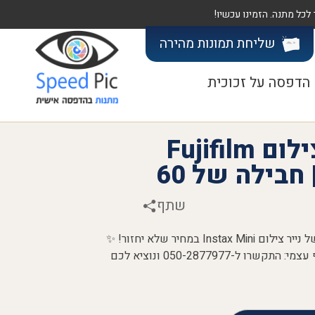
שליחת תמונות
מהירה
הדפסה על זכוכית
מבצע מארז נייר צילום Fujifilm
שתף
📸 מבצע Instax Mini לוהט! 📸 60 דפים של נייר צילום Instax Mini במחיר שלא יחזור! ✨
משלוח מהיר תוך 3 ימי עסקים 🚚 או איסוף עצמי: התקשרו ל-050-2877977 ונוציא לכם