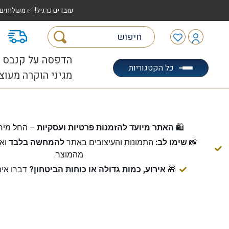
עובדים כרגיל! ✅ משלוחים לכל הארץ עד 5 ימי עסקים | ✅ איסוף מהיר "הוצאה לאוטו" |
מ
הדפסה על קנבס
כל הקטגוריות
מגיני הוקרה מעוצ
🛍️
האתר מיועד להזמנות פרטיות ועסקיות
– החל מיח
📸
שימו לב:
התמונות והעיצובים באתר
להמחשה בלבד
ואי
מהמוצר.
🎁
אירוע, כמות גדולה או כוחות הביטחון?
דברו אית