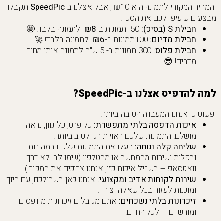
המחיר המקורי לתמונה הוא ₪10 , אבל אצלנו ב-
SpeedPic
תקבלו
מבצעים שיעיפו לכם את הסכך!
חבילת S (בסיס):
50 תמונות ב-
₪8
לתמונה בלבד! 🤩
חבילת מדיום:
100תמונות ב-
₪6
לתמונה בלבד! 🚀
חבילת פלוס:
300 תמונות ב- 5 ש"ח לתמונה אותו מחיר
מדהים! 😎
למה להדפיס אצלנו ב-SpeedPic?
פשוט כי אנחנו המעבדה הטובה ביותר!
איכות הדפסה בלתי מתפשרת:
כל פרט, כל גוון, נראה
מושלם! התמונות שלכם ראויות רק לטוב ביותר.
שליחה קלה ונוחה:
העלו את התמונות שלכם במהירות
ובקלות ישירות מהמחשב או מהטלפון (שימו לב: לא דרך
וואטסאפ – בשביל איכות כזו, אנחנו צריכים את המקור!).
שירות לקוחות אדיב ומקצועי:
אנחנו כאן בשבילכם, עם חיוך
ומוכנות לעזור בכל שאלה וצורך.
זיכרונות בלתי נשכחים:
אתם מקבלים זיכרונות מודפסים
ומוחשיים – לכל החיים!