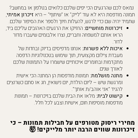
נמאס לכם שהרגעים הכי יפים שלכם כלואים בטלפון או במחשב?
תמונה מודפסת היא לא עוד "לייק" או "שיתוף" – היא
זיכרון אמיתי
,
שתמיד יהיה שם כדי לרגש, להעלות חיוך ולספר את הסיפור שלכם.
זיכרונות מוחשיים:
החזיקו את הרגעים האהובים עליכם ביד,
הראו אותם למשפחה וחברים, וצרו אלבומים שיעברו מדור
לדור.
איכות ללא פשרות:
אנחנו מדפיסים בדיוק ובחדות של
מעבדת צילום מקצועית, תוך שימוש בטכנולוגיות הדפסה
מתקדמות ובחומרים איכותיים שישמרו על התמונות שלכם
לאורך שנים.
מתנה מושלמת:
תמונות מודפסות הן המתנה הכי אישית
ומרגשת שיש – ליום הולדת, יום נישואין, חג או סתם כשרוצים
להגיד "אני אוהב/ת אותך".
קישוט לבית:
מלאו את הבית שלכם בזיכרונות – תמונות
מודפסות מוסיפות חום, אישיות וצבע לכל חלל.
מחירי ריסוק מטורפים על חבילות תמונות – כי
זיכרונות שווים הרבה יותר מלייקים! 🤯