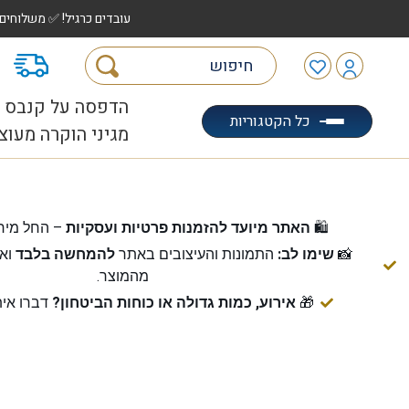
עובדים כרגיל! ✅ משלוחים לכל הארץ עד 5 ימי עסקים | ✅ איסוף מהיר "הוצאה לאוטו" |
מ
הדפסה על קנבס
כל הקטגוריות
מגיני הוקרה מעוצ
🛍️
האתר מיועד להזמנות פרטיות ועסקיות
– החל מיח
📸
שימו לב:
התמונות והעיצובים באתר
להמחשה בלבד
ואי
מהמוצר.
🎁
אירוע, כמות גדולה או כוחות הביטחון?
דברו אית