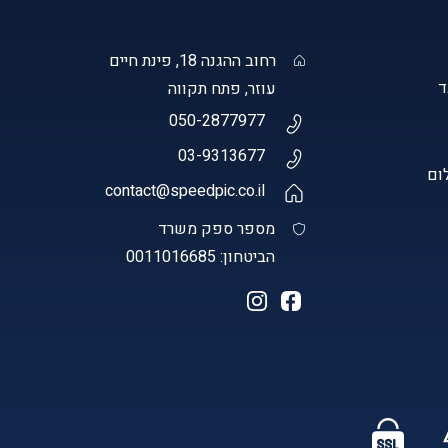
רחוב ההגנה 18, פינת חיים
עוזר, פתח תקווה
050-2877977
03-9313677
ום
contact@speedpic.co.il
מספר ספק משרד
הביטחון: 0011016685