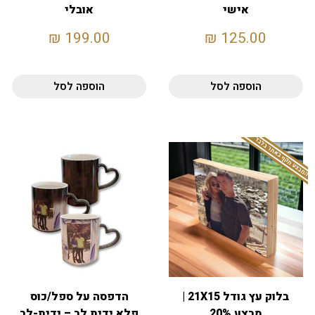
אישי
אובלי
₪
199.00
₪
125.00
הוספה לסל
הוספה לסל
המבצע תקף באתר בלבד
בלוק עץ גודל 21X15 |
הדפסה על ספל/כוס
מבצע 20%
פלא ידית לב – ידית-לב