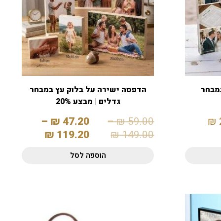
במבחר
הדפסה ישירה על בלוק עץ במבחר
גדלים | מבצע 20%
–
₪
47.20
–
₪
59.00
₪
₪
119.20
₪
149.00
הוספה לסל