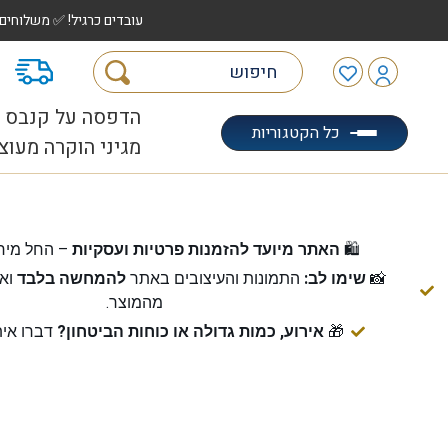
עובדים כרגיל! ✅ משלוחים לכל הארץ עד 5 ימי עסקים | ✅ איסוף מהיר "הוצאה לאוטו" |
מ
הדפסה על קנבס
כל הקטגוריות
מגיני הוקרה מעוצ
🛍️
האתר מיועד להזמנות פרטיות ועסקיות
– החל מיח
📸
שימו לב:
התמונות והעיצובים באתר
להמחשה בלבד
ואי
מהמוצר.
🎁
אירוע, כמות גדולה או כוחות הביטחון?
דברו אית