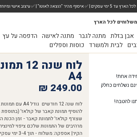
 ✅ עיצוב אישי ומיוחד לכל מתנה. הזמינו עכשיו!
שלוחים לכל הארץ
אבן בזלת
מתנה לגבר
מתנה לאישה
הדפסה על עץ
בים
לבית ולמשרד
כוסות וספלים
לוח שנה 
A4
ידה אחת!
₪
249.00
נם נשלחים כחלק
נו להטבה!
לוח שנה 12 חודשים
להוסיף תמונת קאבר של קולאז' (בתוספת תש
מרהיבים של התמונות שלכם ציפוי למינצי