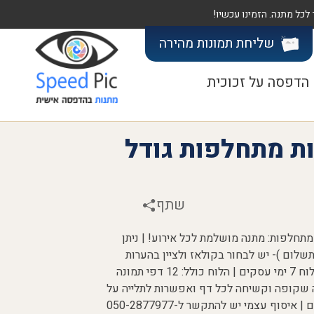
שליחת תמונות
מהירה
הדפסה על זכוכית
12 תמונות מתחלפות גודל
שתף
 גודל A4 עם תמונות מתחלפות: מתנה מושלמת לכל אירוע! | ניתן
לום )- יש לבחור בקולאז ולציין בהערות
שצורף קולאז' לתמונת קאבר - זמן הכנת הלוח 7 ימי עסקים | הלוח כולל: 12 דפי תמונה
ה שקופה וקשיחה לכל דף ואפשרות לתלייה על
הקיר| אספקה: משלוח - תוך 3-4 ימי עסקים | איסוף עצמי יש להתקשר ל-050-2877977