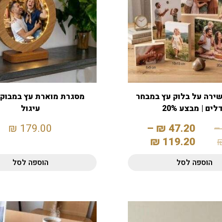
ירה על בלוק עץ במבחר
מסגרת מוארת עץ במבוק 
לים | מבצע 20%
עיגול
₪
179.00
–
₪
47.20
–
₪
119.20
הוספה לסל
הוספה לסל