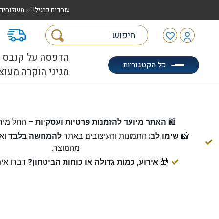
עובדים כרגיל! ✅ משלוחים לכל הארץ עד 5 ימי עסקים | ✅ איסוף מהיר "הוצאה לאוטו" |
מ
הדפסה על קנבס
כל הקטגוריות
מגיני הוקרה מעוצ
🛍️
האתר מיועד להזמנות פרטיות ועסקיות
– החל מיח
📸
שימו לב:
התמונות והעיצובים באתר
להמחשה בלבד
ואי
מהמוצר.
🎁
אירוע, כמות גדולה או כוחות הביטחון?
דברו אית