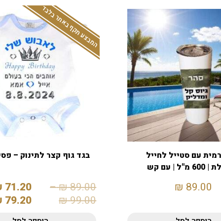
המבצע תקף באתר בלבד
מית עם סטייל לחייל
בגד גוף קצר לתינוק – פס
מ"ל | עם קש
₪
71.20
–
₪
89.00
₪
89.00
₪
79.20
₪
99.00
הוספה לסל
הוספה לסל