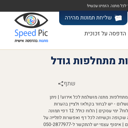
שליחת תמונות
מהירה
הדפסה על זכוכית
12 תמונות מתחלפות גודל
שתף
 גודל A5 עם תמונות מתחלפות: מתנה מושלמת לכל אירוע! | ניתן
לום - יש לבחור בקולאז ולציין בהערות
שצורף קולאז' לתמונת קאבר - זמן הכנת הלוח7 ימי עסקים | הלוח כולל: 12 דפי תמונה
ה שקופה וקשיחה לכל דף ואפשרות לתלייה על
הקיר| אספקה: משלוח - תוך 3-4 ימי עסקים | איסוף עצמי יש להתקשר ל-050-2877977