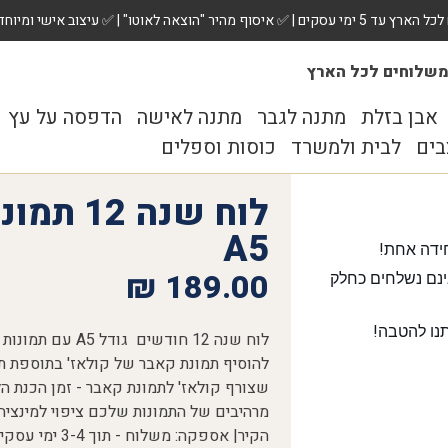
 ✅ עיצוב אישי ומיוחד לכל מתנה. הזמינו עכשיו!
שלוחים לכל הארץ
אבן בזלת
מתנה לגבר
מתנה לאישה
הדפסה על עץ
בים
לבית ולמשרד
כוסות וספלים
לוח שנה 
A5
ידה אחת!
₪
189.00
נם נשלחים כחלק
נו להטבה!
לוח שנה 12 חודשים
להוסיף תמונת קאבר של קולאז' בתוספת תש
מרהיבים של התמונות שלכם ציפוי למינצי