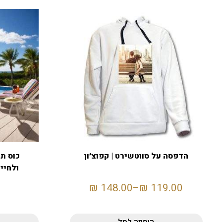
הדפסה על סווטשירט | קפוצ׳ון
כוס תר
ולחיילת | 600 
₪
148.00
–
₪
119.00
הוספה לסל