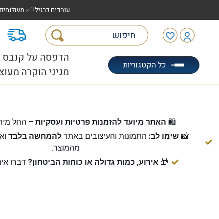
עובדים כרגיל! ✅ משלוחים לכל הארץ עד 5 ימי עסקים | ✅ איסוף מהיר "הוצאה לאוטו" |
מ
הדפסה על קנבס
כל הקטגוריות
מגיני הוקרה מעוצ
🛍️
האתר מיועד להזמנות פרטיות ועסקיות
– החל מיח
📸
שימו לב:
התמונות והעיצובים באתר
להמחשה בלבד
ואי
מהמוצר.
🎁
אירוע, כמות גדולה או כוחות הביטחון?
דברו אית