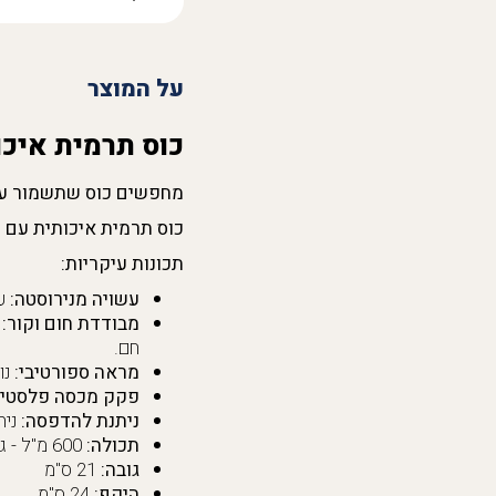
על המוצר
כוס תרמית איכו
מחפשים כוס שתשמור על 
כוס תרמית איכותית עם 
תכונות עיקריות:
עשויה מנירוסטה:
עמ
מבודדת חום וקור:
ש
חם.
מראה ספורטיבי:
נו
פקק מכסה פלסטיק
ניתנת להדפסה:
נית
תכולה:
600 מ"ל - גודל מושלם לקפה, תה או כל משקה אחר.
גובה:
21 ס"מ
היקף:
24 ס"מ