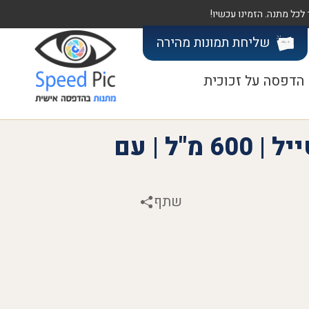
שליחת תמונות
מהירה
הדפסה על זכוכית
כוס תרמית עם סטייל | 600 מ"ל | עם
שתף