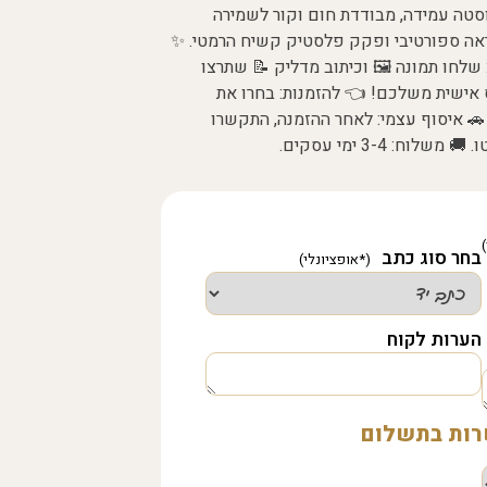
60 מ"ל: עשויה נירוסטה עמידה, מבודדת חום וקור לשמירה
ה ספורטיבי ופקק פלסטיק קשיח הרמטי. ✨
שלחו תמונה 🖼️ וכיתוב מדליק 📝 שתרצו
ס אישית משלכם! 👈 להזמנות: בחרו את
 איסוף עצמי: לאחר ההזמנה, התקשרו
בחר סוג כתב
הערות לקוח
שרות בתשלום