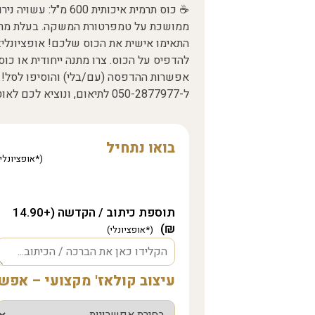
☕ כוס תרמית איכותית 0
ממושכת על טמפרטורת המשקה. בעלת מרא
התאימו אישית את הכוס שלכם! אופציונלי: 
להדפיס על הכוס. צרו מתנה ייחודית או כו
אפשרות ההדפסה (עם/בלי) והוסיפו לסל! 
ל-050-2877977 לתיאום, ונוציא לכם לאוטו. 🚚 משלוח: 3-4 ימי עסקים.
בואו נתחיל
תוספת כיתוב / הקדשה (+14.90
₪)
עיצוב קולאז' מקצועי – אפ