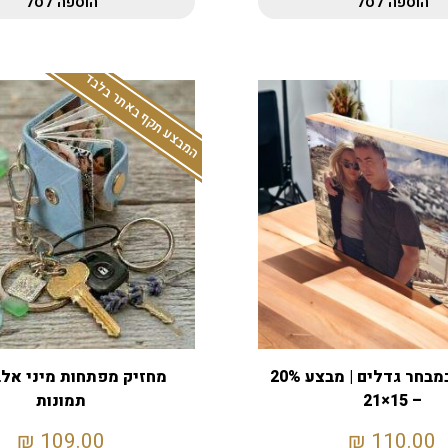
הוספה לסל
הוספה לסל
המבצע תקף באתר בלבד
בלוק עץ במבחר גדלים | מבצע 20%
– 15×21
תמונות
₪
109.00
₪
110.00