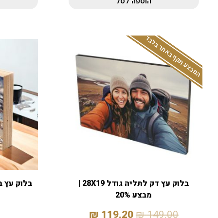
הוספה לסל
המבצע תקף באתר בלבד
בלוק עץ דק לתליה גודל 28X19 |
מבצע 20%
₪
119.20
₪
149.00