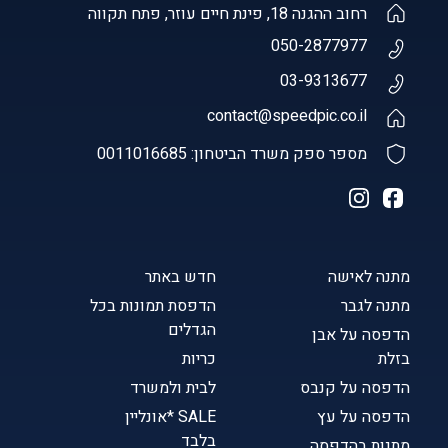
רחוב ההגנה 18, פינת חיים עוזר, פתח תקווה
050-2877977
03-9313677
contact@speedpic.co.il
מספר ספק משרד הביטחון: 0011016685
מתנה לאישה
חדש באתר
מתנה לגבר
הדפסת תמונות בכל
הגדלים
הדפסה על אבן
בזלת
כריות
הדפסה על קנבס
לבית ולמשרד
הדפסה על עץ
SALE *אונליין
בלבד
מתנות בהדפסה