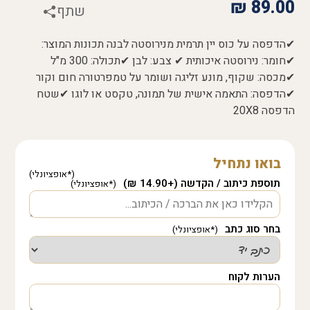
₪
89.00
שתף
✔הדפסה על כוס יין תרמית מנירוסטה לבנה תכונות המוצר:
✔חומר: נירוסטה איכותית ✔ צבע: לבן ✔תכולה: 300 מ"ל
✔מכסה: שקוף, מונע זליגה ושומר על טמפרטורה חום וקור
✔הדפסה: התאמה אישית של תמונה, טקסט או לוגו ✔שטח
הדפסה 20X8
בואו נתחיל
תוספת כיתוב / הקדשה (+14.90 ₪)
בחר סוג כתב
הערות לקוח