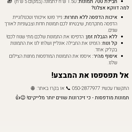
חבילת 700 תמונות:
1.50 ש"ח לתמונה (במקום 5 ש"ח) 🎁
למה דווקא אצלנו?
איכות הדפסה ללא תחרות:
נייר פוטו איכותי וטכנולוגיית
הדפסה מתקדמת, שיבטיחו לכם תמונות חדות וצבעוניות לאורך
שנים.
ללא הגבלת זמן:
הדפיסו את התמונות שלכם מתי שנוח לכם!
קל ונוח:
הזמינו את החבילה אונליין ושלחו לנו את התמונות
בקליק אחד.
איסוף מהיר:
איספו את התמונות המודפסות מחנות הצילום
שלנו.
אל תפספסו את המבצע!
התקשרו עכשיו: 050-2877977 📞 או בקרו באתר: 🌐
תמונות מודפסות - כי זיכרונות שווים יותר מלייקים! 😉👍