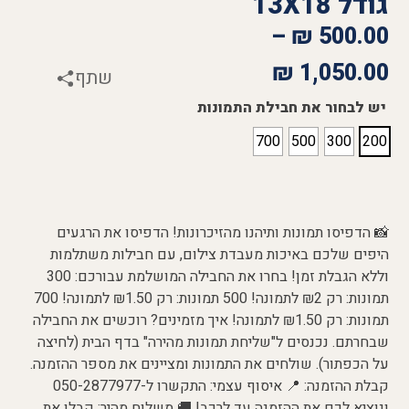
גודל 13X18
–
₪
500.00
₪
1,050.00
שתף
יש לבחור את חבילת התמונות
700
500
300
200
📸 הדפיסו תמונות ותיהנו מהזיכרונות! הדפיסו את הרגעים
היפים שלכם באיכות מעבדת צילום, עם חבילות משתלמות
וללא הגבלת זמן! בחרו את החבילה המושלמת עבורכם: 300
תמונות: רק ₪2 לתמונה! 500 תמונות: רק ₪1.50 לתמונה! 700
תמונות: רק ₪1.50 לתמונה! איך מזמינים? רוכשים את החבילה
שבחרתם. נכנסים ל"שליחת תמונות מהירה" בדף הבית (לחיצה
על הכפתור). שולחים את התמונות ומציינים את מספר ההזמנה.
קבלת ההזמנה: 📍 איסוף עצמי: התקשרו ל-050-2877977
ונוציא לכם את ההזמנה עד לרכב! 🚚 משלוח מהיר: קבלו את