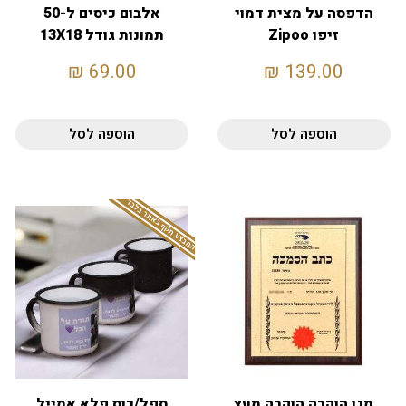
הדפסה על מצית דמוי
אלבום כיסים ל-50
זיפו Zipoo
תמונות גודל 13X18
₪
69.00
₪
139.00
הוספה לסל
הוספה לסל
המבצע תקף באתר בלבד
מגן הוקרה הוקרה מעץ
ספל/כוס פלא אמייל