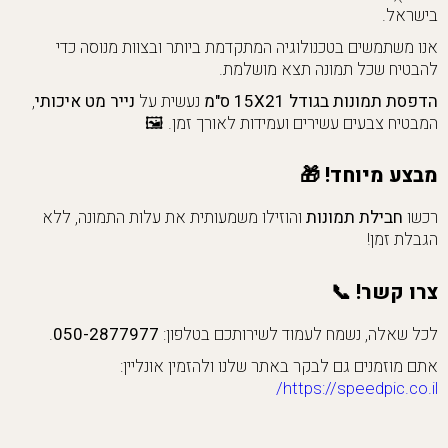
בישראל.
אנו משתמשים בטכנולוגיה המתקדמת ביותר ובצוות מנוסה כדי
להבטיח שכל תמונה תצא מושלמת.
הדפסת תמונות בגודל 15X21 ס"מ
נעשית על
נייר מט איכותי
,
המבטיח צבעים עשירים ועמידות לאורך זמן. 🖼️
מבצע מיוחד! 🎁
רכשו
חבילת תמונות
והוזילו משמעותית את עלות התמונה, ללא
הגבלת זמן!
צרו קשר! 📞
לכל שאלה, נשמח לעמוד לשירותכם בטלפון:
050-2877977
.
אתם מוזמנים גם לבקר באתר שלנו ולהזמין אונליין:
https://speedpic.co.il/