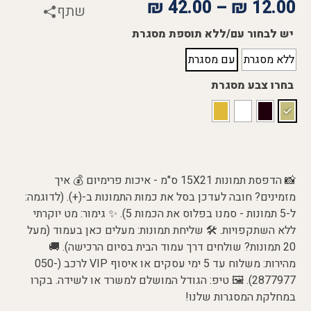
₪
42.00
–
₪
12.00
שתף
יש לבחור עם/ללא תוספת מסגרת
ללא מסגרת
עם מסגרת
בחרו צבע מסגרת
📸 הדפסת תמונות 15X21 ס"מ - איכות פרימיום 💰 איך
מזמינים? חובה לעדכן בסל את כמות התמונות ב-(+). (לדוגמה:
ל-5 תמונות - סמנו בפלוס את הכמות 5). ✨ גימור: מט יוקרתי
ללא השתקפויות. 🛠️ שליחת תמונות: מעלים כאן בעמוד (מעל
20 תמונות? שולחים דרך עמוד הבית בסיום הרכישה). 🚚
מהירות: משלוח עד 5 ימי עסקים או איסוף VIP לרכב (050-
2877977). 🖼️ טיפ: הגודל המושלם למשרד או לשידה. בקרו
במחלקת המסגרות שלנו!