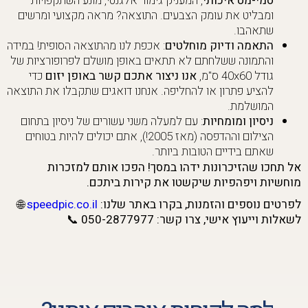
סמי-מט איכותי
, המעניק גימור אלגנטי, מונע השתקפויות
ומבליט את עומק הצבעים. התוצאה? מראה מקצועי ומרשים
שתאהבו.
התאמה ודיוק מוחלטים
: אכפת לנו מהתוצאה הסופית! במידה
והתמונה ששלחתם לא תתאים באופן מושלם לפרופורציות של
גודל 40x60 ס"מ,
אנו ניצור אתכם קשר באופן יזום
כדי
להציע פתרון או להחליפה. אנחנו דואגים שתקבלו את התוצאה
המושלמת.
ניסיון ומומחיות
: עם למעלה משני עשורים של ניסיון בתחום
הצילום וההדפסה (מאז 2005!), אתם יכולים להיות בטוחים
שאתם בידיים הטובות ביותר.
אל תחכו שהזיכרונות ידהו במסך! הפכו אותם למזכרות
מוחשיות ויפהפיות שיקשטו את קירות ביתכם.
לפרטים נוספים והזמנות, בקרו באתר שלנו:
speedpic.co.il
🌐
לשאלות וייעוץ אישי, צרו קשר:
050-2877977
📞