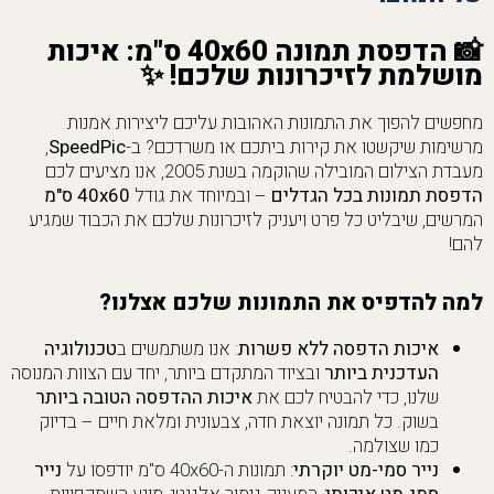
📸
הדפסת תמונה 40x60 ס"מ: איכות
מושלמת לזיכרונות שלכם!
✨
מחפשים להפוך את התמונות האהובות עליכם ליצירות אמנות
מרשימות שיקשטו את קירות ביתכם או משרדכם? ב-
SpeedPic
,
מעבדת הצילום המובילה שהוקמה בשנת 2005, אנו מציעים לכם
הדפסת תמונות בכל הגדלים
– ובמיוחד את גודל
40x60 ס"מ
המרשים, שיבליט כל פרט ויעניק לזיכרונות שלכם את הכבוד שמגיע
להם!
למה להדפיס את התמונות שלכם אצלנו?
איכות הדפסה ללא פשרות
: אנו משתמשים ב
טכנולוגיה
העדכנית ביותר
ובציוד המתקדם ביותר, יחד עם הצוות המנוסה
שלנו, כדי להבטיח לכם את
איכות ההדפסה הטובה ביותר
בשוק. כל תמונה יוצאת חדה, צבעונית ומלאת חיים – בדיוק
כמו שצולמה.
נייר סמי-מט יוקרתי
: תמונות ה-40x60 ס"מ יודפסו על
נייר