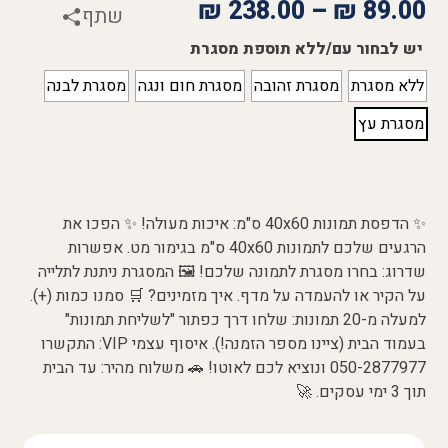
₪
238.00
–
₪
89.00
שתף
יש לבחור עם/ללא תוספת מסגרת
ללא מסגרת
מסגרת זהובה
מסגרת חום ונגה
מסגרת לבנה
מסגרת עץ
✨ הדפסת תמונות 40x60 ס"מ: איכות מעולה! ✨ הפכו את
הרגעים שלכם לתמונות 40x60 ס"מ בגימור מט. אפשרות
שדרוג: בחרו מסגרת לתמונה שלכם! 🖼️ המסגרת ניתנת לתלייה
על הקיר או להעמדה על מדף. איך מזמינים? 🛒 סמנו כמות (+).
למעלה מ-20 תמונות: שלחו דרך כפתור "לשליחת תמונות"
בעמוד הבית (ציינו מספר הזמנה!). איסוף עצמי VIP: התקשרו
050-2877977 ונוציא לכם לאוטו! 🚗 משלוח מהיר: עד הבית
תוך 3 ימי עסקים. 🚀