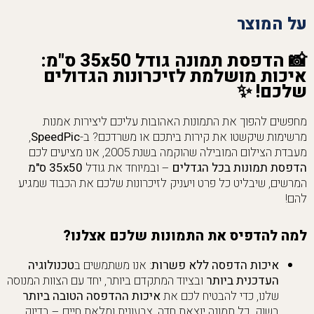
על המוצר
📸
הדפסת תמונה גודל 35x50 ס"מ:
איכות מושלמת לזיכרונות הגדולים
שלכם!
✨
מחפשים להפוך את התמונות האהובות עליכם ליצירות אמנות
מרשימות שיקשטו את קירות ביתכם או משרדכם? ב-
SpeedPic
,
מעבדת הצילום המובילה שהוקמה בשנת 2005, אנו מציעים לכם
הדפסת תמונות בכל הגדלים
– ובמיוחד את גודל
35x50 ס"מ
המרשים, שיבליט כל פרט ויעניק לזיכרונות שלכם את הכבוד שמגיע
להם!
למה להדפיס את התמונות שלכם אצלנו?
איכות הדפסה ללא פשרות
: אנו משתמשים ב
טכנולוגיה
העדכנית ביותר
ובציוד המתקדם ביותר, יחד עם הצוות המנוסה
שלנו, כדי להבטיח לכם את
איכות ההדפסה הטובה ביותר
בשוק. כל תמונה יוצאת חדה, צבעונית ומלאת חיים – בדיוק