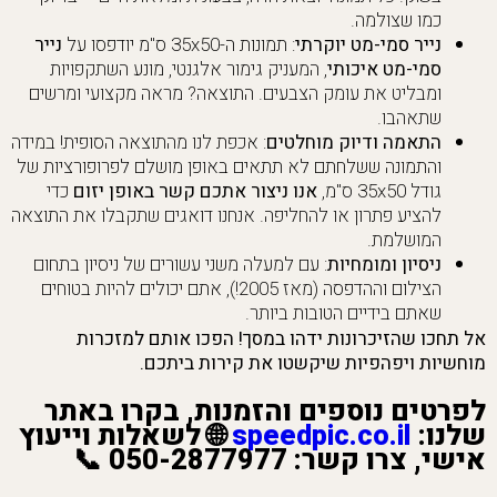
כמו שצולמה.
נייר סמי-מט יוקרתי
: תמונות ה-35x50 ס"מ יודפסו על
נייר
סמי-מט איכותי
, המעניק גימור אלגנטי, מונע השתקפויות
ומבליט את עומק הצבעים. התוצאה? מראה מקצועי ומרשים
שתאהבו.
התאמה ודיוק מוחלטים
: אכפת לנו מהתוצאה הסופית! במידה
והתמונה ששלחתם לא תתאים באופן מושלם לפרופורציות של
גודל 35x50 ס"מ,
אנו ניצור אתכם קשר באופן יזום
כדי
להציע פתרון או להחליפה. אנחנו דואגים שתקבלו את התוצאה
המושלמת.
ניסיון ומומחיות
: עם למעלה משני עשורים של ניסיון בתחום
הצילום וההדפסה (מאז 2005!), אתם יכולים להיות בטוחים
שאתם בידיים הטובות ביותר.
אל תחכו שהזיכרונות ידהו במסך! הפכו אותם למזכרות
מוחשיות ויפהפיות שיקשטו את קירות ביתכם.
לפרטים נוספים והזמנות, בקרו באתר
שלנו:
speedpic.co.il
🌐
לשאלות וייעוץ
אישי, צרו קשר:
050-2877977
📞