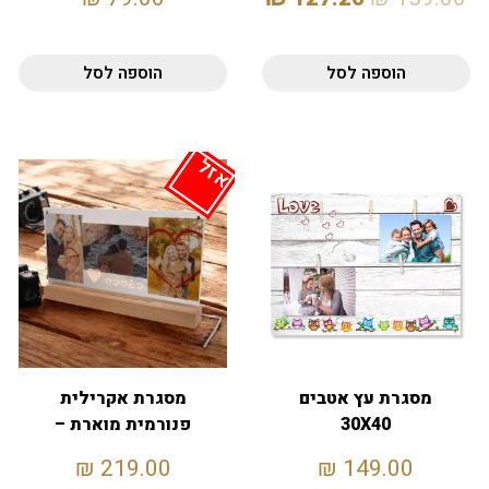
הוספה לסל
הוספה לסל
אזל
מסגרת עץ אטבים
מסגרת אקרילית
30X40
פנורמית מוארת –
באהבה
₪
219.00
₪
149.00