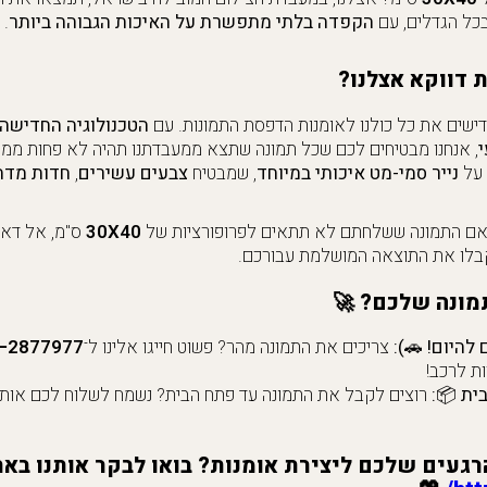
כל הגדלים, עם
הקפדה בלתי מתפשרת על האיכות הגבוהה ביותר
.
 דווקא אצלנו?
דישים את כל כולנו לאומנות הדפסת התמונות. עם
הטכנולוגיה החדישה 
י
, אנחנו מבטיחים לכם שכל תמונה שתצא ממעבדתנו תהיה לא פחות ממ
 על
נייר סמי-מט איכותי במיוחד
, שמבטיח
צבעים עשירים
,
חדות מדה
ם התמונה ששלחתם לא תתאים לפרופורציות של
40
X
30
ס"מ, אל דאג
קבלו את התוצאה המושלמת עבורכם.
מונה שלכם? 🚀
להיום! 🚗):
צריכים את התמונה מהר? פשוט חייגו אלינו ל־
2877977
−
ות לרכב!
ית 📦:
רגעים שלכם ליצירת אומנות? בואו לבקר אותנו באת