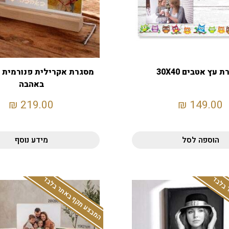
 עץ אטבים 30X40
מסגרת אקרילית פנורמית 
באהבה
₪
219.00
₪
149.00
הוספה לסל
מידע נוסף
 בלבד
המבצע תקף באתר בלבד