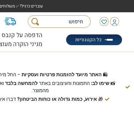
עובדים כרגיל! ✅ משלוחים לכל הארץ עד 5 ימי עסקים | ✅ איסוף מהיר "הוצאה לאוטו" |
מ
הדפסה על קנבס
כל הקטגוריות
מגיני הוקרה מעוצ
🛍️
האתר מיועד להזמנות פרטיות ועסקיות
– החל מיח
📸
שימו לב:
התמונות והעיצובים באתר
להמחשה בלבד
ואי
מהמוצר.
🎁
אירוע, כמות גדולה או כוחות הביטחון?
דברו אית