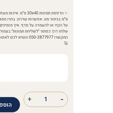
ס"מ בגימור מט. אפשרות שדרוג: בחרו מסגר
🚀
הוספ