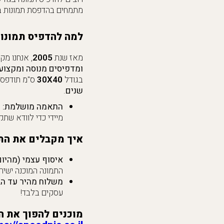
מתמחים בהדפסת תמונות ב
למה להדפיס תמונות
מאז שנת
2005
, אנחנו מק
ומדפיסים מנוסה ומקצוע
בגודל
40
X
30
ס"מ תודפס
שנים
.
התאמה מושלמת:
א
מיידי כדי לוודא שת
איך מקבלים את הת
איסוף עצמי (מהיום 
התמונה המוכנה ישיר
משלוח מהיר עד הב
עסקים בלבד!
מוכנים להפוך את ה