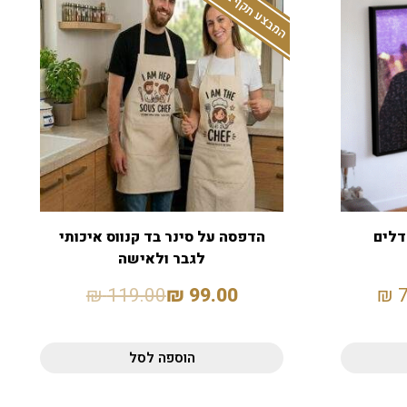
המבצע תקף באתר בלבד
דלים
הדפסה על סינר בד קנווס איכותי
לגבר ולאישה
₪
119.00
₪
99.00
₪
הוספה לסל