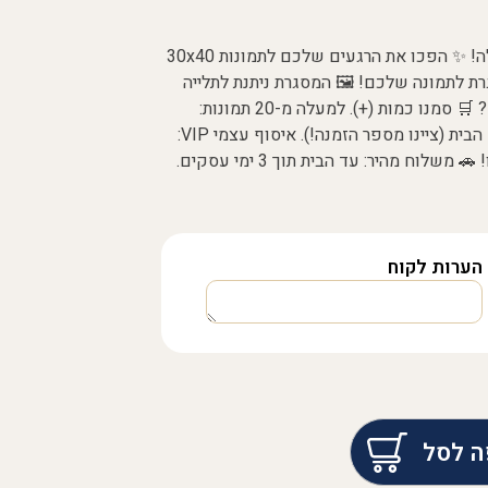
✨ הדפסת תמונות 30x40 ס"מ: איכות מעולה! ✨ הפכו את הרגעים שלכם לתמונות 30x40
ת לתמונה שלכם! 🖼️ המסגרת ניתנת לתלייה
על הקיר או להעמדה על מדף. איך מזמינים? 🛒 סמנו כמות (+). למעלה מ-20 תמונות:
שלחו דרך כפתור "לשליחת תמונות" בעמוד הבית (ציינו מספר הזמנה!). איסוף עצמי VIP:
התקשרו 050-2877977 ונוציא לכם לאוטו! 🚗 משלוח מהיר: עד הבית תוך 3 ימי עסקים.
הערות לקוח
ה לסל