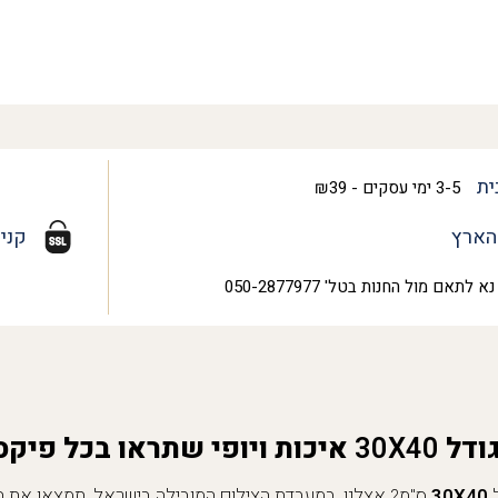
ית
3-5 ימי עסקים - ₪39
הארץ
קני
נא לתאם מול החנות בטל' 050-2877977
ודל
40
X
30
איכות ויופי שתראו בכל פיקסל
ל
40
X
30
ס"מ? אצלנו, במעבדת הצילום המובילה בישראל, תמצאו את הפ