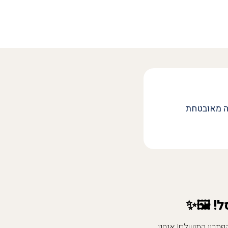
ה מאובטחת
! 🖼️✨
תרון המושלם! אנחנו