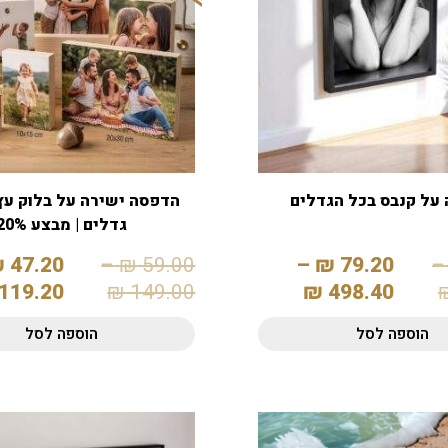
על קנבס בכל הגדלים
הדפסה ישירה על בלוק עץ
גדלים | מבצע 20%
₪
47.20
–
₪
59.00
–
₪
79.20
–
119.20
₪
149.00
₪
498.40
הוספה לסל
הוספה לסל