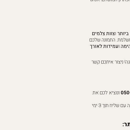
ביותר
ו
צוות צלמים
ושלמת. התמונה שלכם
ימה
ו
עמידות לאורך
ה! ניצור איתכם קשר
050
ונוציא לכם את
רוצים לקבל את התמונה עד פתח הבית? נשמח לשלוח לכם אותה עם שליח תוך 3 ימי
ר: