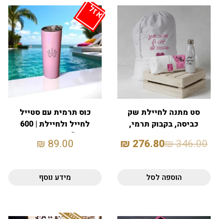
אזל
סט מתנה לחיילת שק
כוס תרמית עם סטייל
כביסה, בקבוק תרמי,
לחייל ולחיילת | 600
דיסקית ומגבת רחצה
מ"ל | עם קש –
₪
89.00
₪
276.80
₪
346.00
ורוד-מאטל
הוספה לסל
מידע נוסף