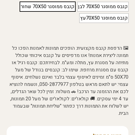
קנבס ממוסגר 70X50 לבן
קנבס ממוסגר 70X50 שחור
קנבס ממוסגר 70X50עץ
🖼️ הדפסת קנבס מקצועית: הופכים תמונות לאמנות הפכו כל
תמונה ליצירת אמנות! אנו מדפיסים על קנבס איכותי שכולל
מתיחה על מסגרת עץ, מתלה ומע"מ. לבחירתכם: קנבס רגיל או
קנבס עם מסגרת מרחפת. שימו לב: קנבסים בגודל של מעל
50X70 ס"מ זמינים לאיסוף עצמי בלבד ואינם נשלחים. איסוף
עצמי: יש לתאם מראש בטלפון 050-2877977, ונשמח להוציא
לכם את ההזמנה עד הרכב! 🚗 משלוח: זמין לכל שאר הגדלים,
עד 4 ימי עסקים. 🚚 קולאז'ים: לקולאז'ים של מעל 20 תמונות,
יש לשלוח את התמונות דרך כפתור "שליחת תמונות" שבעמוד
הבית.