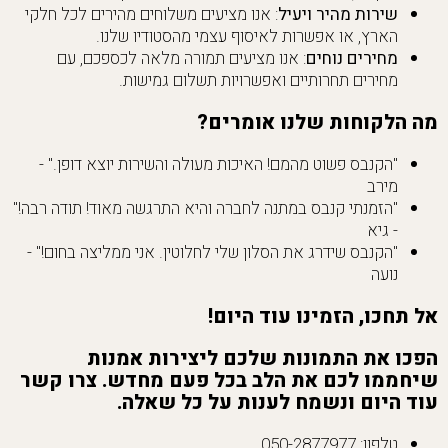
שירות מהיר ויעיל
: אנו מציעים משלוחים מהירים לכל חלקי
הארץ, או אפשרות לאיסוף עצמי מהסטודיו שלנו.
מחירים נוחים
: אנו מציעים תמורה מלאה לכספכם, עם
מחירים תחרותיים ואפשרויות תשלום גמישות.
מה הלקוחות שלנו אומרים?
"הקנבס פשוט מהמם! האיכות מעולה והשירות יוצא דופן." -
מירב
"הזמנתי קנבס במתנה לחברה והיא התרגשה מאוד! תודה רבה!"
- גיא
"הקנבס שידרג את הסלון שלי לחלוטין. אני ממליצה בחום!" -
נועה
אל תחכו, הזמינו עוד היום!
הפכו את התמונות שלכם ליצירות אמנות
שיחממו לכם את הלב בכל פעם מחדש. צרו קשר
עוד היום ונשמח לענות על כל שאלה.
טלפון: 050-2877977