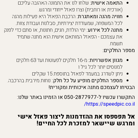
התאמה אישית:
שלחו לנו את התמונה האהובה עליכם
(אורכית או רוחבית) וצרו פאזל ייחודי ומרגש.
חוויה מהנה ומאתגרת:
הרכבת הפאזל היא פעילות מהנה
לכל המשפחה, שמעודדת יצירתיות, סבלנות ועבודת צוות.
מתנה לכל אירוע:
ימי הולדת, חגים, חתונות, או סתם כדי לפנק
את עצמכם - הפאזל המותאם אישית הוא מתנה שתמיד
תשמח.
מספר החלקים:
מגוון אפשרויות:
מ-16 חלקים לפעוטות ועד 63 חלקים
למנוסים יותר לכל גיל ו
ניתן לשדרג במעמד לפאזל בתוספת 15 שקלים
מספר החלקים מופיע על כל חלק:
נוחות מירבית בהרכבה.
הבטיחו לעצמכם מתנה איכותית ומקורית!
התקשרו עכשיו ל-050-2877977 או הזמינו באתר שלנו:
https://speedpic.co.il/
אל תפספסו את ההזדמנות ליצור פאזל אישי
ומרגש שיישאר למזכרת לכל החיים!