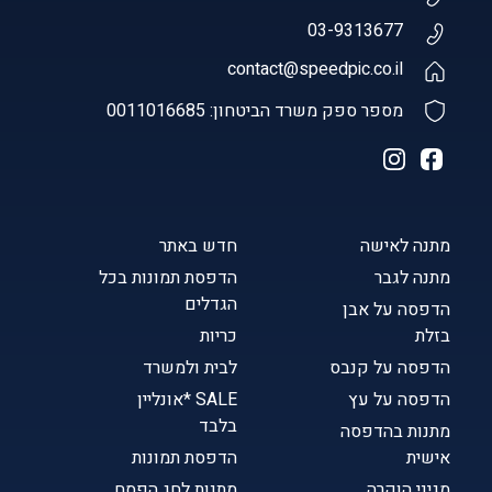
03-9313677
contact@speedpic.co.il
מספר ספק משרד הביטחון: 0011016685
מתנה לאישה
חדש באתר
מתנה לגבר
הדפסת תמונות בכל
הגדלים
הדפסה על אבן
בזלת
כריות
הדפסה על קנבס
לבית ולמשרד
הדפסה על עץ
SALE *אונליין
בלבד
מתנות בהדפסה
אישית
הדפסת תמונות
מגיני הוקרה
מתנות לחג הפסח