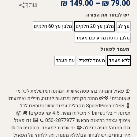
₪
149.00
–
₪
79.00
שתף
יש לבחור את הצורה
עץ לב
מלבן עץ 20 חלקים
מלבן עץ 60 חלקים
מלבן קרטון מגיע עם מעמד
מעמד לפאזל
ללא מעמד
מעמד לפאזל
עם מעמד
🎁 פאזל ותמונה בהדפסה אישית: המתנה המושלמת לכל מי
שאוהבים! 💖📸 מתנה מקורית ומרגשת לזוגות, חיילים ואירועים!
🤩 אצלנו ב-SpeedPic מקבלים עיצוב אישי ומותאם לכל
תמונה – בלי גנריות! ⚡ משלוח מהיר: 4-5 ימי עסקים! 🚚 📦
איסוף עצמי: בתיאום מראש: 050-2877977 📞 🖼️ גם פאזל
וגם תמונה! חוויה כפולה 🧩. ✨ שדרוג למעמד: בתוספת 15 ₪.
איך בוחרים: יש לבחור עם/ללא מעמד, ואז ללחוץ על הפאזל