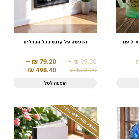
פסה על כוס בירה 500 מ"ל עם
הדפסה על קנבס בכל הגדלים
–
₪
79.20
–
₪
99.00
₪
498.40
₪
623.00
הוספה לסל
המבצע תקף באתר בלבד