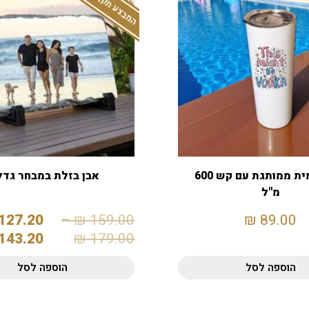
כוס תרמית ממותגת עם קש 600
אבן בזלת במבחר גדל
מ"ל
127.20
–
₪
159.00
₪
89.00
143.20
₪
179.00
הוספה לסל
הוספה לסל