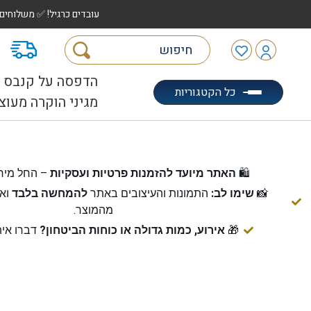
עובדים כרגיל! ✅ משלוחים לכל הארץ עד 5 ימי עסקים | ✅ איסוף מהיר "הוצאה לאוטו" |
מ
הדפסה על קנבס
כל הקטגוריות
מגיני הוקרה מעוצ
🛍️
האתר מיועד להזמנות פרטיות ועסקיות
– החל מיח
📸
שימו לב:
התמונות והעיצובים באתר
להמחשה בלבד
ואי
מהמוצר.
🎁
אירוע, כמות גדולה או כוחות הביטחון?
דברו אית