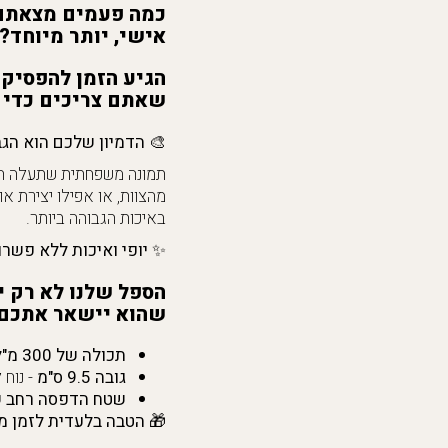
כמה פעמים מצאתם 
אישי, יותר מיוחד?
הגיע הזמן להפסיק 
שאתם צריכים כדי ל
🎨
הדמיון שלכם הוא הגבו
תמונה משפחתית שתעלה חיו
מהצוות, או אפילו יצירת 
באיכות הגבוהה ביותר.
✨
יופי ואיכות ללא פשרו
הספל שלנו לא רק י
שהוא יישאר אתכם ל
תכולה של 300 מ"ל
גובה 9.5 ס"מ
- נוח 
שטח הדפסה רחב של 8X20
🎁
הטבה בלעדית לזמן מו