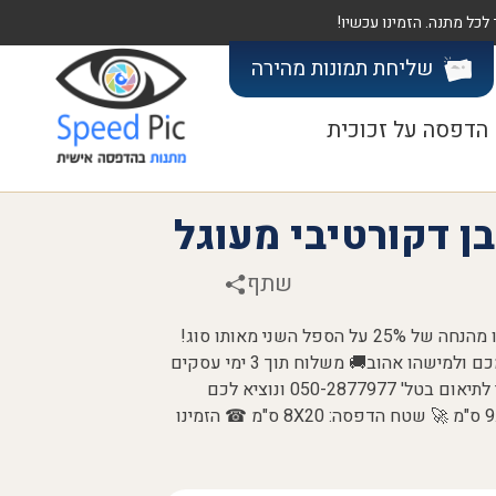
שליחת תמונות
מהירה
הדפסה על זכוכית
ן דקורטיבי מעוגל
שתף
הזמינו עכשיו את הספל המהמם הזה ותיהנו מהנחה של 25% על הספל השני מאותו סוג!
✨ זוהי הזדמנות מצוינת להזמין מתנה לעצמכם ולמישהו אהוב🚚 משלוח תוך 3 ימי עסקים
🚗 לאיסוף עצמי מהיום להיום יש להתקשר לתיאום בטל' 050-2877977 ונוציא לכם
לאוטו ☕ תכולה 300 מ"ל 💎 גובה הספל 9.5 ס"מ 🚀 שטח הדפסה: 8X20 ס"מ ☎ הזמינו