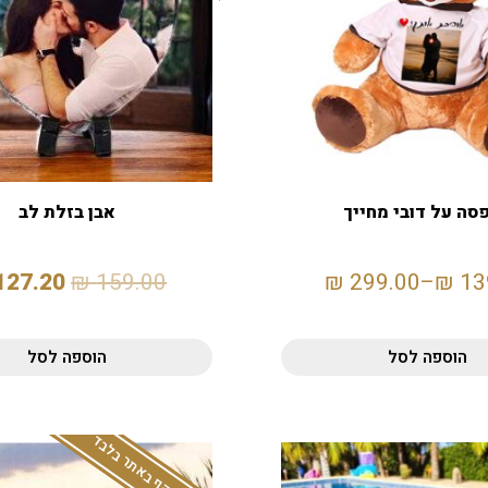
סה על דובי מחייך
אבן בזלת לב
127.20
₪
159.00
₪
299.00
–
₪
13
הוספה לסל
הוספה לסל
המבצע תקף באתר בלבד