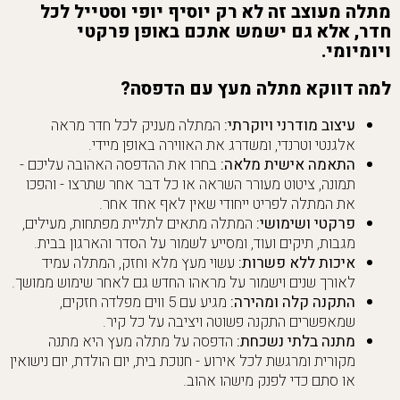
מתלה מעוצב זה לא רק יוסיף יופי וסטייל לכל
חדר, אלא גם ישמש אתכם באופן פרקטי
ויומיומי.
למה דווקא מתלה מעץ עם הדפסה?
עיצוב מודרני ויוקרתי:
המתלה מעניק לכל חדר מראה
אלגנטי וטרנדי, ומשדרג את האווירה באופן מיידי.
התאמה אישית מלאה:
בחרו את ההדפסה האהובה עליכם -
תמונה, ציטוט מעורר השראה או כל דבר אחר שתרצו - והפכו
את המתלה לפריט ייחודי שאין לאף אחד אחר.
פרקטי ושימושי:
המתלה מתאים לתליית מפתחות, מעילים,
מגבות, תיקים ועוד, ומסייע לשמור על הסדר והארגון בבית.
איכות ללא פשרות:
עשוי מעץ מלא וחזק, המתלה עמיד
לאורך שנים וישמור על מראהו החדש גם לאחר שימוש ממושך.
התקנה קלה ומהירה:
מגיע עם 5 ווים מפלדה חזקים,
שמאפשרים התקנה פשוטה ויציבה על כל קיר.
מתנה בלתי נשכחת:
הדפסה על מתלה מעץ היא מתנה
מקורית ומרגשת לכל אירוע - חנוכת בית, יום הולדת, יום נישואין
או סתם כדי לפנק מישהו אהוב.