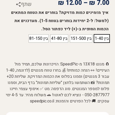
₪
12.00
–
₪
7.00
שתף
איך מזמינים כמות מדויקת? בוחרים את הטווח המתאים
(למשל: ל-2 יחידות בוחרים בטווח 1-5). מעדכנים את
הכמות הסופית ב-(+) ליד כפתור הסל.
בין 1-40
בין 151-500
בין 41-80
בין 81-150
🧲 מגנט 13X18 מ-SpeedPic: הזיכרונות שלכם, תמיד מול
העיניים! 👀 הנחה כמותית! 💰 בחרו טווח מגנטים (לדוגמה, 1-40
עבור 3 מגנטים) וסמנו בפלוס את הכמות המדויקת. שליחת 20+
תמונות? 📸 השתמשו בלחצן "שליחת תמונות" בדף הבית, וסמנו
פלוס למספר המגנטים. סוג הדפסה: מט ✅ איסוף עצמי: חייגו
050-2877977 - נוציא לכם לאוטו! 🚗 משלוח מהיר: עד 4-5 ימי
עסקים. 🚚 לכל הפרטים והזמנות: speedpic.co.il