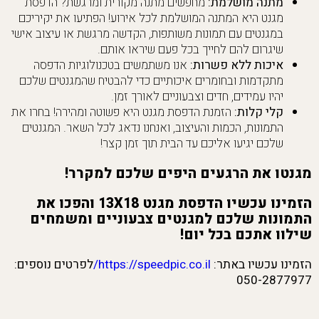
מתנה מושלמת:
מחפשים מתנה מקורית ומרגשת? הדפסת
מגנט היא המתנה המושלמת לכל אירוע! הפתיעו את יקיריכם
במגנטים עם תמונות משותפות, הקדשה מרגשת או עיצוב אישי
שיגרום להם לחייך בכל פעם שיראו אותם.
איכות ללא פשרות:
אנו משתמשים בטכנולוגיות הדפסה
מתקדמות ובחומרים איכותיים כדי להבטיח שהמגנטים שלכם
יהיו עמידים, חדים וצבעוניים לאורך זמן.
קלי קלות:
הזמנת הדפסת מגנט היא פשוטה ומהירה! בחרו את
התמונות, הכמות והעיצוב, ואנחנו נדאג לכל השאר. המגנטים
שלכם יגיעו אליכם עד הבית תוך זמן קצר!
מגנטו את הרגעים היפים שלכם למקרר!
הזמינו עכשיו הדפסת מגנט 13X18 והפכו את
התמונות שלכם למגנטים צבעוניים ומשמחים
שילוו אתכם בכל יום!
הזמינו עכשיו באתר:
https://speedpic.co.il/
לפרטים נוספים:
050-2877977