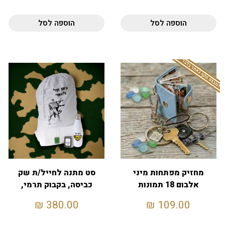
הוספה לסל
הוספה לסל
המבצע תקף באתר בלבד
מחזיק מפתחות מיני
סט מתנה לחייל/ת שק
אלבום 18 תמונות
כביסה, בקבוק תרמי,
דסקית, מצית ומגבת
₪
380.00
₪
109.00
130X70