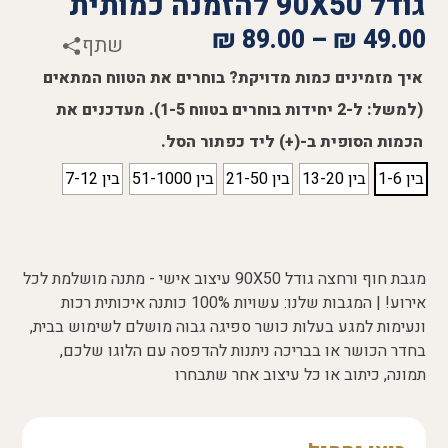
גודל 90X50 להזמנה כמותית
₪
89.00
–
₪
49.00
שתף
איך מזמינים כמות מדויקת? בוחרים את הטווח המתאים
(למשל: ל-2 יחידות בוחרים בטווח 1-5). מעדכנים את
הכמות הסופית ב-(+) ליד כפתור הסל.
בין 1-6
בין 13-20
בין 21-50
בין 51-1000
בין 7-12
מגבת חוף ורחצה גודל 90X50 עיצוב אישי - מתנה מושלמת לכל
אירוע! | המגבות שלנו: עשויות 100% כותנה איכותית רכות
ונעימות למגע בעלות כושר ספיגה גבוה מושלם לשימוש בבית,
בחדר הכושר או בבריכה ניתנות להדפסה עם הלוגו שלכם,
תמונה, כיתוב או כל עיצוב אחר שתבחרו