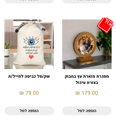
אזל
מסגרת מוארת עץ במבוק
שק/סל כביסה לחייל/ת
בצורת עיגול
₪
79.00
₪
179.00
הוספה לסל
הוספה לסל