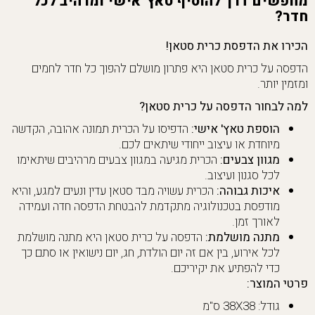
מחפשים דרך להוסיף טאץ' אישי ומרהיב לכל
חדר?
הכירו את הדפסת כרית סטאן!
הדפסה על כרית סטאן היא פתרון מושלם להפוך כל חדר לחמים
ומזמין יותר.
למה לבחור הדפסה על כרית סטאן?
הוספת טאץ' אישי:
הדפיסו על הכרית תמונה אהובה, הקדשה
מיוחדת או עיצוב ייחודי שיתאים לכם.
מגוון צבעים:
הכרית מגיעה במגוון צבעים מרהיבים שיתאימו
לכל סגנון ועיצוב.
איכות גבוהה:
הכרית עשויה מבד סטאן עדין ונעים למגע, והיא
מודפסת בטכנולוגיה מתקדמת להבטחת הדפסה חדה ועמידה
לאורך זמן.
מתנה מושלמת:
הדפסה על כרית סטאן היא מתנה מושלמת
לכל אירוע, בין אם זה יום הולדת, חג, יום נישואין או סתם כך
כדי להפתיע את יקיריכם.
פרטי המוצר:
גודל: 38X38 ס"מ