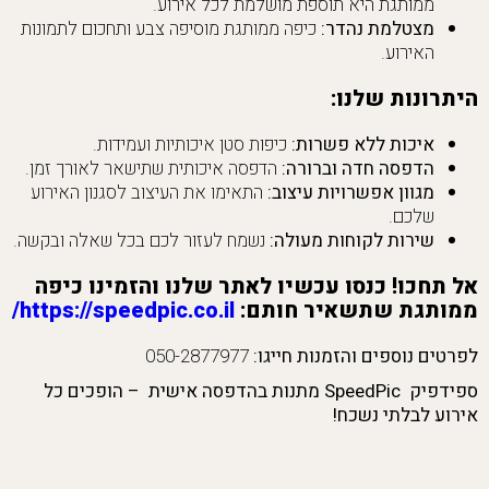
ממותגת היא תוספת מושלמת לכל אירוע.
מצטלמת נהדר:
כיפה ממותגת מוסיפה צבע ותחכום לתמונות
האירוע.
היתרונות שלנו:
איכות ללא פשרות:
כיפות סטן איכותיות ועמידות.
הדפסה חדה וברורה:
הדפסה איכותית שתישאר לאורך זמן.
מגוון אפשרויות עיצוב:
התאימו את העיצוב לסגנון האירוע
שלכם.
שירות לקוחות מעולה:
נשמח לעזור לכם בכל שאלה ובקשה.
אל תחכו! כנסו עכשיו לאתר שלנו והזמינו כיפה
ממותגת שתשאיר חותם:
https://speedpic.co.il/
לפרטים נוספים והזמנות חייגו:
050-2877977
ספידפיק SpeedPic מתנות בהדפסה אישית – הופכים כל
אירוע לבלתי נשכח!