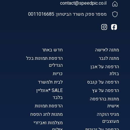
contact@speedpic.co.il
מספר ספק משרד הביטחון: 0011016685
מתנה לאישה
חדש באתר
מתנה לגבר
הדפסת תמונות בכל
הגדלים
הדפסה על אבן
בזלת
כריות
הדפסה על קנבס
לבית ולמשרד
הדפסה על עץ
SALE *אונליין
בלבד
מתנות בהדפסה
אישית
הדפסת תמונות
מגיני הוקרה
מתנות לחג הפסח
מעוצבים
מצלמות ואביזרי
הדפסה על זכוכית
צילום