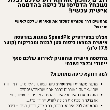
נשכח? הדפיסו על כיפה בהדפסה
אישית עכשיו!
מחפשים דרך מקורית להפוך את האירוע שלכם לאישי
ומרגש?
אצלנו בספידפיק SpeedPic מתנות בהדפסה
אישית תמצאו
כיפות סטן לבנות ומבריקות
(קוטר
17.5 ס"מ)
בהדפסה אישית
שתעניק לאירוע שלכם טאץ'
ייחודי ובלתי נשכח!
למה דווקא כיפה ממותגת?
מתנה מקורית ושימושית:
כיפה ממותגת היא מזכרת מיוחדת
שתישאר עם האורחים הרבה אחרי שהאירוע יסתיים.
הופכת את האירוע לאישי:
הדפסה אישית עם שמות, תאריך
או ברכה הופכת את הכיפה לפריט ייחודי ומרגש.
מתאימה לכל אירוע:
חתונה, בר מצווה, ברית, חגים – כיפה