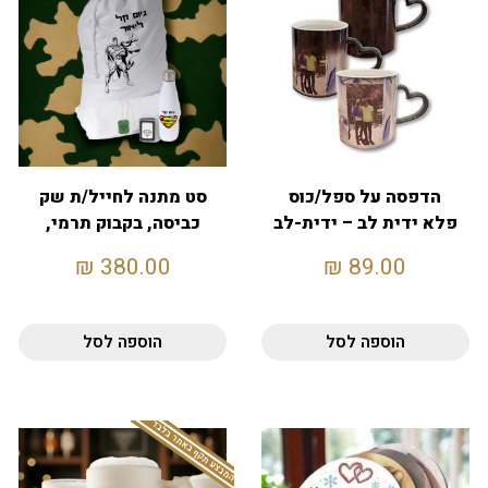
הדפסה על ספל/כוס
סט מתנה לחייל/ת שק
פלא ידית לב – ידית-לב
כביסה, בקבוק תרמי,
דסקית, מצית ומגבת
₪
380.00
₪
89.00
130X70
הוספה לסל
הוספה לסל
המבצע תקף באתר בלבד