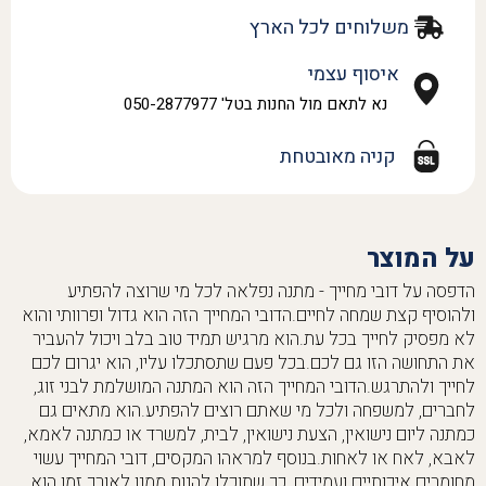
משלוחים לכל הארץ
איסוף עצמי
נא לתאם מול החנות בטל' 050-2877977
קניה מאובטחת
על המוצר
הדפסה על דובי מחייך - מתנה נפלאה לכל מי שרוצה להפתיע
ולהוסיף קצת שמחה לחיים.הדובי המחייך הזה הוא גדול ופרוותי והוא
לא מפסיק לחייך בכל עת.הוא מרגיש תמיד טוב בלב ויכול להעביר
את התחושה הזו גם לכם.בכל פעם שתסתכלו עליו, הוא יגרום לכם
לחייך ולהתרגש.הדובי המחייך הזה הוא המתנה המושלמת לבני זוג,
לחברים, למשפחה ולכל מי שאתם רוצים להפתיע.הוא מתאים גם
כמתנה ליום נישואין, הצעת נישואין, לבית, למשרד או כמתנה לאמא,
לאבא, לאח או לאחות.בנוסף למראהו המקסים, דובי המחייך עשוי
מחומרים איכותיים ועמידים, כך שתוכלו להנות ממנו לאורך זמן.הוא