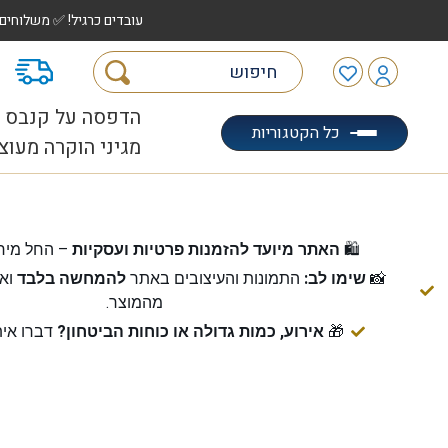
עובדים כרגיל! ✅ משלוחים לכל הארץ עד 5 ימי עסקים | ✅ איסוף מהיר "הוצאה לאוטו" |
מ
הדפסה על קנבס
כל הקטגוריות
מגיני הוקרה מעוצ
🛍️
האתר מיועד להזמנות פרטיות ועסקיות
– החל מיח
📸
שימו לב:
התמונות והעיצובים באתר
להמחשה בלבד
ואי
מהמוצר.
🎁
אירוע, כמות גדולה או כוחות הביטחון?
דברו אית