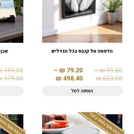
הדפסה על קנבס בכל הגדלים
אבן 
₪
159.00
–
₪
79.20
–
₪
99.00
₪
179.00
₪
498.40
₪
623.00
הוספה לסל
המבצע תקף באתר בלבד
המבצע תקף באתר