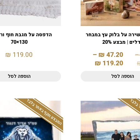
ירה על בלוק עץ במבחר
הדפסה על מגבת חוף ור
לים | מבצע 20%
130×70
₪
119.00
–
₪
47.20
–
₪
119.20
הוספה לסל
הוספה לסל
 בלבד
המבצע תקף באתר בלבד