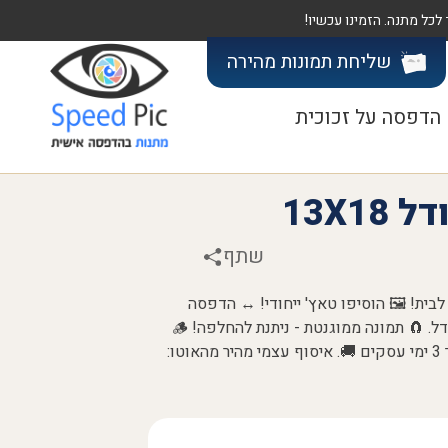
שליחת תמונות
מהירה
הדפסה על זכוכית
13X1
שתף
לבית! 🖼️ הוסיפו טאץ' ייחודי! ↔️ הדפסה
לאורך/רוחב לפי תמונה. 🖼️ בחרו תמונה וגודל. 🧲 תמונה ממוגנטת - ניתנת להחלפה! 🪵
עובי 2.5 ס"מ. הזמינו עכשיו! ✨ משלוח תוך 3 ימי עסקים 🚚. איסוף עצמי מהיר מהאוטו: