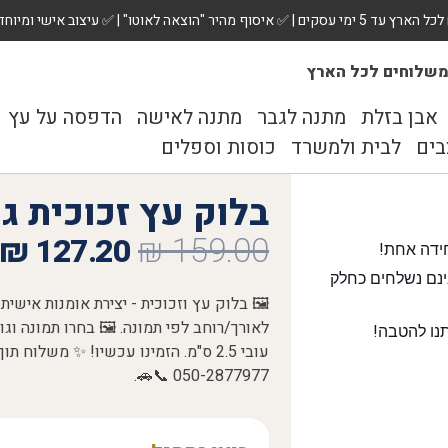
 ✅ עיצוב אישי ומיוחד לכל מתנה. הזמינו עכשיו!
שלוחים לכל הארץ
אבן בזלת
מתנה לגבר
מתנה לאישה
הדפסה על עץ
בים
לבית ולמשרד
כוסות וספלים
בלוק עץ זכוכית גודל 8
₪
159.00
₪
127.20
ידה אחת!
נם נשלחים כחלק
🖼️ בלוק עץ וזכוכית - יצירת אומנות אישית 
נו להטבה!
050-2877977 📞🚗.