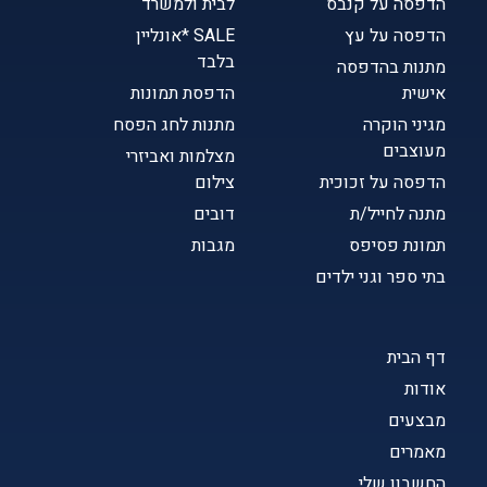
הדפסה על קנבס
לבית ולמשרד
הדפסה על עץ
SALE *אונליין
בלבד
מתנות בהדפסה
אישית
הדפסת תמונות
מגיני הוקרה
מתנות לחג הפסח
מעוצבים
מצלמות ואביזרי
הדפסה על זכוכית
צילום
מתנה לחייל/ת
דובים
תמונת פסיפס
מגבות
בתי ספר וגני ילדים
דף הבית
אודות
מבצעים
מאמרים
החשבון שלי