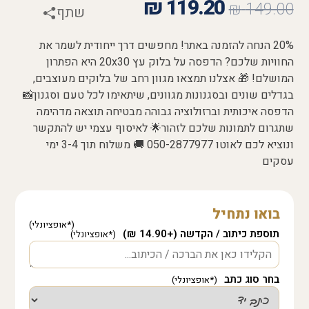
₪
119.20
₪
149.00
שתף
20% הנחה להזמנה באתר! מחפשים דרך ייחודית לשמר את
החוויות שלכם? הדפסה על בלוק עץ 20x30 היא הפתרון
המושלם! 🎁 אצלנו תמצאו מגוון רחב של בלוקים מעוצבים,
בגדלים שונים ובסגנונות מגוונים, שיתאימו לכל טעם וסגנון📸
הדפסה איכותית וברזולוציה גבוהה מבטיחה תוצאה מדהימה
שתגרום לתמונות שלכם לזהור🌟 לאיסוף עצמי יש להתקשר
ונוציא לכם לאוטו 050-2877977 🚚 משלוח תוך 3-4 ימי
עסקים
בואו נתחיל
תוספת כיתוב / הקדשה (+14.90 ₪)
בחר סוג כתב