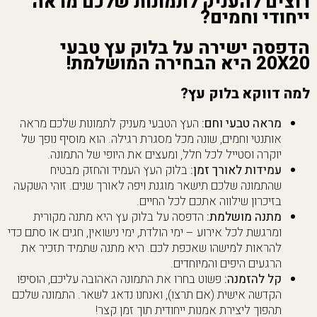
רוצים להעניק לתמונות שלכם מראה
ייחודי וחמים?
הדפסה ישירה על בלוק עץ טבעי
20X20 היא הבחירה המושלמת!
למה דווקא בלוק עץ?
מראה טבעי וחם:
העץ הטבעי מעניק לתמונות שלכם מראה
אותנטי וחמים, שונה מכל מסגרת רגילה. הוא מוסיף נופך של
יוקרה וסטייל לכל חלל, ומעצים את היופי של התמונה.
עמידות לאורך זמן:
בלוק העץ העמיד והחזק מבטיח
שהתמונה שלכם תישאר מוגנת ויפה לאורך שנים. זוהי השקעה
בזיכרון שילווה אתכם לכל החיים.
מתנה מושלמת:
הדפסה על בלוק עץ היא מתנה מקורית
ומרגשת לכל אירוע – ימי הולדת, ימי נישואין, חגים או סתם כדי
להראות למישהו שאכפת לכם. היא מתנה שתמיד תזכיר את
הרגעים היפים והמיוחדים.
קל להזמנה:
פשוט בחרו את התמונה האהובה עליכם, הוסיפו
הקדשה אישית (אם תרצו), ואנחנו נדאג לשאר. התמונה שלכם
תהפוך ליצירת אמנות ייחודית תוך זמן קצר!